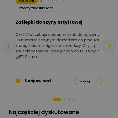
2026-07-15
POZOSTAŁE
Łukasz Nowak
Przeczytano
332
razy
Ekspert ds. automatyki
Zadaj pytanie
budynkowej
Zaślepki do szyny sztyftowej
Polska Izba
Gospodarcza
Cześć,Potrzebuję dobrać zaślepki do tej szyny.
W
Zadaj pytanie
Elektrotechniki
Po numerze seryjnym doszedłem do produktu,
Ekspert ds. normalizacji
którego nie ma nigdzie w sprzedaży. Czy są
zaślepki dostępne i pasującego do tej szyny ?
a
BOWWE
Ekspert ds. rozwoju
@ETI Polam ...
Zadaj pytanie
biznesu w sektorze online
a
i technologii
komputerowych
p
Mariusz Borowy
8 odpowiedzi
Więcej
Ekspert ds. remontu starej
Zadaj pytanie
chaty
Stanisław Rak
Zadaj pytanie
Ekspert P&PM
Najczęściej dyskutowane