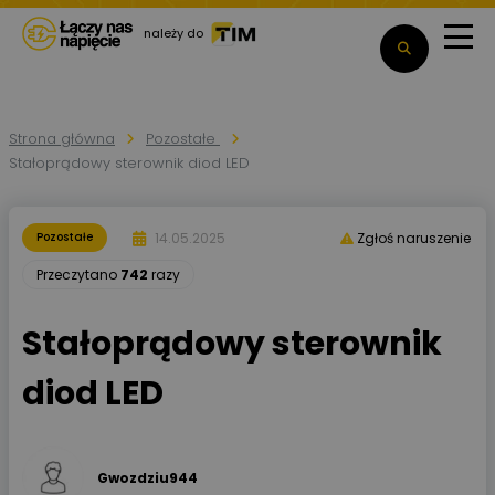
należy do
Strona główna
Pozostałe
Stałoprądowy sterownik diod LED
14.05.2025
Pozostałe
Zgłoś naruszenie
Przeczytano
742
razy
Stałoprądowy sterownik
diod LED
Gwozdziu944