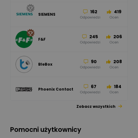
162
419
SIEMENS
Odpowiedzi
Ocen
245
206
F&F
Odpowiedzi
Ocen
90
208
BleBox
Odpowiedzi
Ocen
67
184
Phoenix Contact
Odpowiedzi
Ocen
Zobacz wszystkich
26
113
automatyka pollin
Odpowiedzi
Ocen
Pomocni użytkownicy
34
86