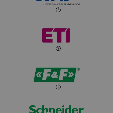
budynkowej
Roman Godlewski
Zadaj pytanie
Ekspert Elektryk
Michał Patryka
Zadaj pytanie
Ekspert Elektryk
Sandra Wiśniewska
Ekspert ds. wnętrzarskich
Zadaj pytanie
detali
Paweł Sekuła
Zadaj pytanie
Ekspert Instalator
Jaroslaw Wiater
Zadaj pytanie
Ekspert