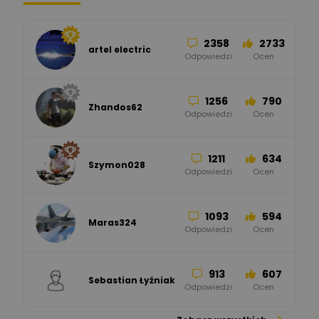
Hager
Odpowiedzi
Ocen
2358
2733
artel electric
47
67
ELKO-BIS Systemy
Odpowiedzi
Ocen
Odgromowe
Odpowiedzi
Ocen
1256
790
Zhandos62
50
59
Odpowiedzi
Ocen
Zamel
Odpowiedzi
Ocen
1211
634
Szymon028
52
45
Odpowiedzi
Ocen
WAGO
Odpowiedzi
Ocen
1093
594
Maras324
Odpowiedzi
Ocen
913
607
Sebastian Łyźniak
Odpowiedzi
Ocen