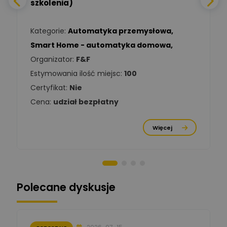
szkolenia)
Zadaj pytanie
Ekspert Elektryk
Kategorie:
Automatyka przemysłowa
,
Tomasz Kowalski
Smart Home - automatyka domowa
,
Zadaj pytanie
Ekspert Elektryk
Organizator:
F&F
Estymowania ilość miejsc:
100
Damian
Chróściński
Zadaj pytanie
Certyfikat:
Nie
Ekspert
Cena:
udział bezpłatny
Michał Cichosz
Ekspert Menadżer
Zadaj pytanie
Więcej
Produktu, TIM S.A
Norbert Kiszka
Zadaj pytanie
Ekspert ds. zabezpieczeń
Polecane dyskusje
Moderator
Zbigniew
Zadaj pytanie
Ekspert Początkujący