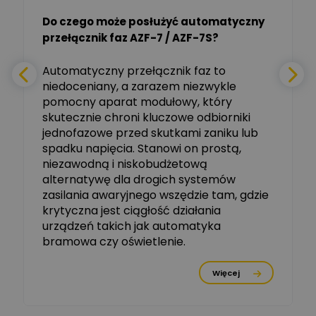
Do czego może posłużyć automatyczny
Tomasz Salak
przełącznik faz AZF-7 / AZF-7S?
-
Zadaj pytanie
Ekspert
e
Automatyczny przełącznik faz to
niedoceniany, a zarazem niezwykle
Ekspert ABB
Zadaj pytanie
pomocny aparat modułowy, który
Ekspert, ABB
skutecznie chroni kluczowe odbiorniki
jednofazowe przed skutkami zaniku lub
Michał Szulborski
spadku napięcia. Stanowi on prostą,
Ekspert ETI - Dr inż. w
dziedzinie Aparatów
niezawodną i niskobudżetową
Zadaj pytanie
Elektrycznych / Senior
alternatywę dla drogich systemów
R&D Scientist / Product
Manager
zasilania awaryjnego wszędzie tam, gdzie
krytyczna jest ciągłość działania
Tomasz Dźwigała
urządzeń takich jak automatyka
Ekspert Menadżer
Zadaj pytanie
bramowa czy oświetlenie.
Produktu, TIM SA
Więcej
Damian Czernik
Zadaj pytanie
Ekspert ds. instalacji OZE