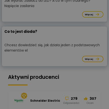
Jak wybrać zasilacz do LED? A co w tym trudnego?
Napięcie zasilania
Więcej
Co to jest dioda?
Chcesz dowiedzieć się, jak działa jeden z podstawowych
elementów el
Więcej
Aktywni producenci
279
307
Schneider Electric
Odpowiedzi
Ocen