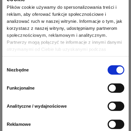
Plików cookie używamy do spersonalizowania treści i
Krystian Czerkas
reklam, aby oferować funkcje społecznościowe i
Zadaj pytanie
Ekspert Product Manager
analizować ruch w naszej witrynie. Informacje o tym, jak
korzystasz z naszej witryny, udostępniamy partnerom
Zobacz wszystkich
Jacek Niżyński
społecznościowym, reklamowym i analitycznym.
Ekspert Elektromechanik,
Zadaj pytanie
Partnerzy mogą połączyć te informacje z innymi danymi
mechanik
otrzymanymi od Ciebie lub uzyskanymi podczas
korzystania z ich usług. Dzięki Twojej zgodzie możemy
Redakcja
Zadaj pytanie
lepiej dopasować ofertę do Twoich zainteresowań i
Wybór
Ekspert ds. prądu
Niezbędne
preferencji.
zgody
Krzysztof
Stelęgowski
Zadaj pytanie
Funkcjonalne
Ekspert
EL-ROJ
Analityczne / wydajnościowe
Ekspert
Zadaj pytanie
Automatyk/Elektryk/Mana
ger
Reklamowe