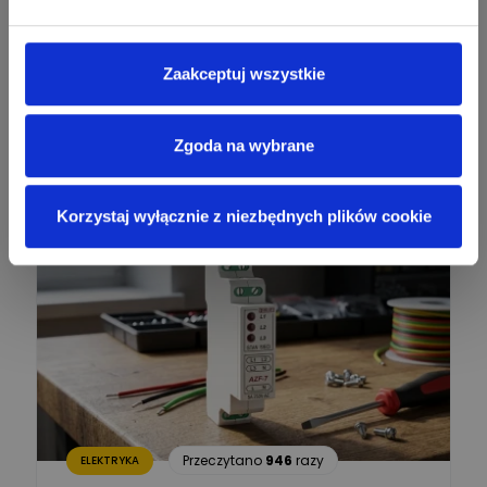
Mariusz Pajkowski
Zadaj pytanie
Ekspert
Zaakceptuj wszystkie
Grzegorz Chudzik
Zadaj pytanie
Ekspert
Polecane artykuły
Zgoda na wybrane
Łukasz Bronicz
Ekspert ds. technologii
Zadaj pytanie
komputerowych
Korzystaj wyłącznie z niezbędnych plików cookie
Łukasz Barton
Zadaj pytanie
Ekspert Elektryk
Dariusz Placek
Ekspert mgr inż. elektronik
Zadaj pytanie
i informatyk, Hager Polska
Sp. z o.o.
Aleksander NKT
Zadaj pytanie
Przeczytano
946
razy
ELEKTRYKA
Ekspert