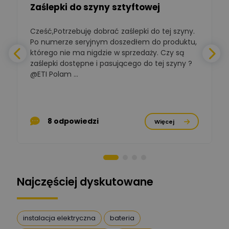
Zaślepki do szyny sztyftowej
Polska Izba
Gospodarcza
Cześć,Potrzebuję dobrać zaślepki do tej szyny.
W
Zadaj pytanie
Elektrotechniki
Po numerze seryjnym doszedłem do produktu,
Ekspert ds. normalizacji
którego nie ma nigdzie w sprzedaży. Czy są
zaślepki dostępne i pasującego do tej szyny ?
a
BOWWE
Ekspert ds. rozwoju
@ETI Polam ...
Zadaj pytanie
biznesu w sektorze online
a
i technologii
komputerowych
p
Mariusz Borowy
8 odpowiedzi
Więcej
Ekspert ds. remontu starej
Zadaj pytanie
chaty
Stanisław Rak
Zadaj pytanie
Ekspert P&PM
Najczęściej dyskutowane
Artur Dudek
Zadaj pytanie
Ekspert
instalacja elektryczna
bateria