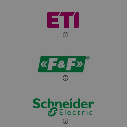
Zadaj pytanie
Ekspert Elektryk
Michał Patryka
Zadaj pytanie
Ekspert Elektryk
Sandra Wiśniewska
Ekspert ds. wnętrzarskich
Zadaj pytanie
detali
Paweł Sekuła
Zadaj pytanie
Ekspert Instalator
Jaroslaw Wiater
Zadaj pytanie
Ekspert
Marcin Pełech
Zadaj pytanie
Ekspert