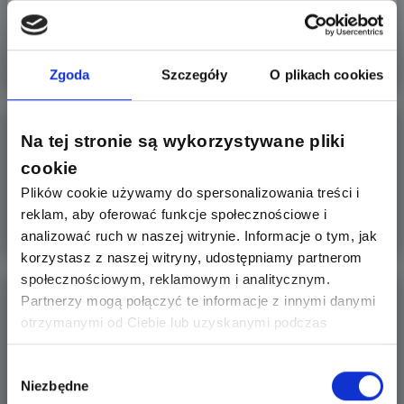
Chciałem zrobić z synem egipska lub bagdadzką baterię,
ale nie wiem
Więcej
Zgoda
Szczegóły
O plikach cookies
Oświetlenie schodowe i korytarza z czujnikiem
Na tej stronie są wykorzystywane pliki
ruchu - jak
cookie
Oświetlenie schodowe i korytarzowe to nie tylko
Plików cookie używamy do spersonalizowania treści i
designerska ozdoba,
reklam, aby oferować funkcje społecznościowe i
Więcej
analizować ruch w naszej witrynie. Informacje o tym, jak
korzystasz z naszej witryny, udostępniamy partnerom
społecznościowym, reklamowym i analitycznym.
Masz hulajnogę elektryczną, rower elektryczny,
Partnerzy mogą połączyć te informacje z innymi danymi
deskorolkę
otrzymanymi od Ciebie lub uzyskanymi podczas
Masz hulajnogę elektryczną, rower elektryczny, deskorolkę
korzystania z ich usług. Dzięki Twojej zgodzie możemy
elektrycz
lepiej dopasować ofertę do Twoich zainteresowań i
Wybór
Niezbędne
preferencji.
zgody
Więcej