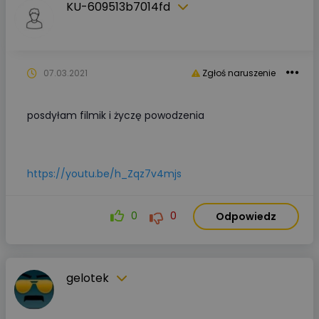
KU-609513b7014fd
07.03.2021
Zgłoś naruszenie
posdyłam filmik i życzę powodzenia
https://youtu.be/h_Zqz7v4mjs
0
0
Odpowiedz
gelotek