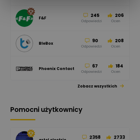
245
206
F&F
Odpowiedzi
Ocen
90
208
BleBox
Odpowiedzi
Ocen
67
184
Phoenix Contact
Odpowiedzi
Ocen
Zobacz wszystkich
26
113
automatyka pollin
Odpowiedzi
Ocen
Pomocni użytkownicy
34
86
Hager
Odpowiedzi
Ocen
2358
2733
artel electric