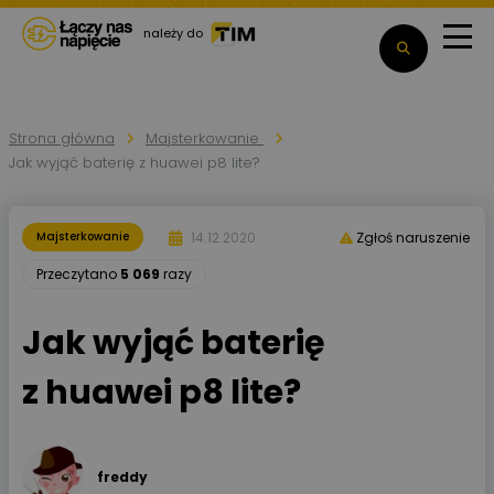
należy do
Strona główna
Majsterkowanie
Jak wyjąć baterię z huawei p8 lite?
14.12.2020
Majsterkowanie
Zgłoś naruszenie
Przeczytano
5 069
razy
Jak wyjąć baterię
z huawei p8 lite?
freddy