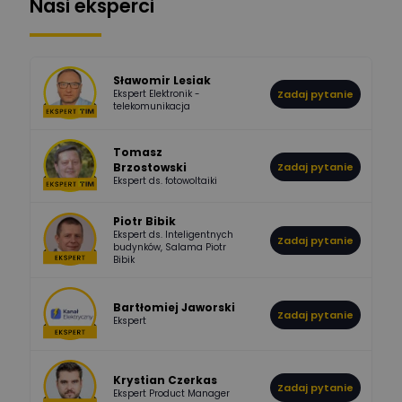
Nasi eksperci
507
971
Bartłomiej
Jaworski
Odpowiedzi
Ocen
Sławomir Lesiak
Ekspert Elektronik -
Zadaj pytanie
955
374
Pawel02
telekomunikacja
Odpowiedzi
Ocen
Tomasz
Brzostowski
Zadaj pytanie
532
714
boss
Ekspert ds. fotowoltaiki
Odpowiedzi
Ocen
Piotr Bibik
Ekspert ds. Inteligentnych
Zadaj pytanie
796
244
budynków, Salama Piotr
DawidZak
Bibik
Odpowiedzi
Ocen
Bartłomiej Jaworski
Zadaj pytanie
Ekspert
Krystian Czerkas
Zadaj pytanie
Ekspert Product Manager