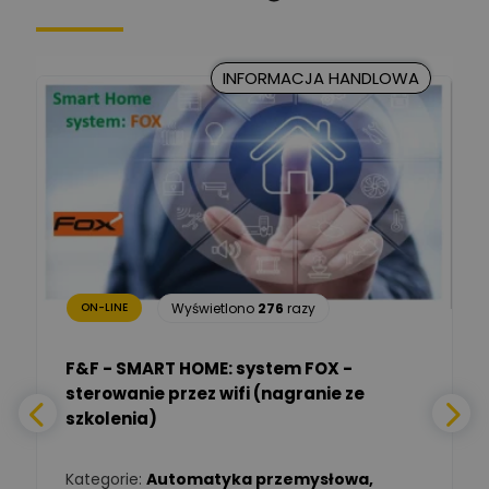
Kancelaria Prawna
CKC Solution
Zadaj pytanie
INFORMACJA HANDLOWA
Ekspert Prawnik
Marcin Nowicki
Ekspert mgr. inż. elektryk,
Zadaj pytanie
TIM SA
Renata
Januszewska
Zadaj pytanie
Ekspert Inżynieria
bezpieczeństwa
Wyświetlono
276
razy
ON-LINE
Adam Włastowski
Zadaj pytanie
Ekspert
F&F - SMART HOME: system FOX -
sterowanie przez wifi (nagranie ze
Daniel Michalik
szkolenia)
Zadaj pytanie
Ekspert Elektryk
Kategorie:
Automatyka przemysłowa
,