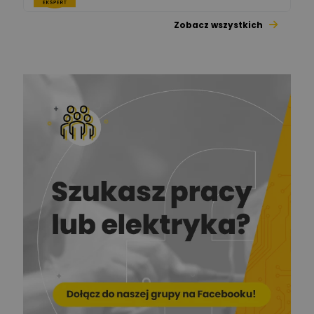
Zobacz wszystkich
Jacek Niżyński
Ekspert Elektromechanik,
Zadaj pytanie
mechanik
Redakcja
Zadaj pytanie
Ekspert ds. prądu
Krzysztof
Stelęgowski
Zadaj pytanie
Ekspert
EL-ROJ
Ekspert
Zadaj pytanie
Automatyk/Elektryk/Mana
ger
Mariusz Pajkowski
Zadaj pytanie
Ekspert