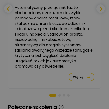
e
Automatyczny przełącznik faz to
niedoceniany, a zarazem niezwykle
Ekspert ABB
Zadaj pytanie
pomocny aparat modułowy, który
Ekspert, ABB
skutecznie chroni kluczowe odbiorniki
jednofazowe przed skutkami zaniku lub
Michał Szulborski
spadku napięcia. Stanowi on prostą,
Ekspert ETI - Dr inż. w
dziedzinie Aparatów
niezawodną i niskobudżetową
Zadaj pytanie
Elektrycznych / Senior
alternatywę dla drogich systemów
R&D Scientist / Product
Manager
zasilania awaryjnego wszędzie tam, gdzie
krytyczna jest ciągłość działania
Tomasz Dźwigała
urządzeń takich jak automatyka
Ekspert Menadżer
Zadaj pytanie
bramowa czy oświetlenie.
Produktu, TIM SA
Więcej
Damian Czernik
Zadaj pytanie
Ekspert ds. instalacji OZE
Piotr Muskała
Ekspert Specjalista ds
Zadaj pytanie
Polecane szkolenia
prezentacji