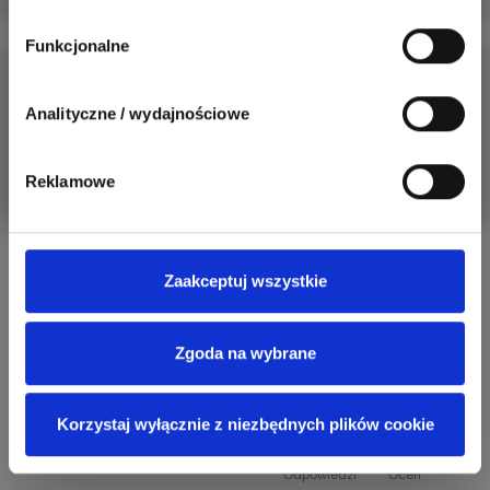
Funkcjonalne
Poradnik - Jak sterować oświetleniem z dwóch
niezależnych
Analityczne / wydajnościowe
Sterowanie oświetleniem z dwóch niezależnych miejsc to
częsty probl
Reklamowe
Więcej
Aktywni producenci
Zaakceptuj wszystkie
Zgoda na wybrane
279
307
Schneider Electric
Odpowiedzi
Ocen
Korzystaj wyłącznie z niezbędnych plików cookie
162
419
SIEMENS
Odpowiedzi
Ocen