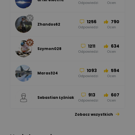
47
67
ELKO-BIS Systemy
Odpowiedzi
Ocen
Odgromowe
Odpowiedzi
Ocen
1256
790
Zhandos62
50
59
Odpowiedzi
Ocen
Zamel
Odpowiedzi
Ocen
1211
634
Szymon028
52
45
Odpowiedzi
Ocen
WAGO
Odpowiedzi
Ocen
1093
594
Maras324
Odpowiedzi
Ocen
913
607
Sebastian Łyźniak
Odpowiedzi
Ocen
Zobacz wszystkich
1112
371
Pysiak
Odpowiedzi
Ocen