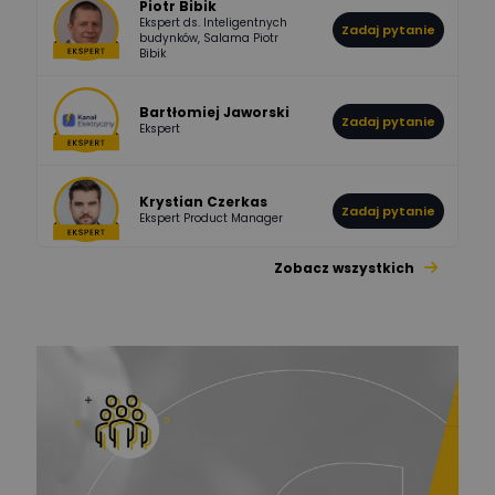
Piotr Bibik
Ekspert ds. Inteligentnych
Zadaj pytanie
796
244
budynków, Salama Piotr
DawidZak
Bibik
Odpowiedzi
Ocen
Bartłomiej Jaworski
Zadaj pytanie
Ekspert
Krystian Czerkas
Zadaj pytanie
Ekspert Product Manager
Zobacz wszystkich
Jacek Niżyński
Ekspert Elektromechanik,
Zadaj pytanie
mechanik
Redakcja
Zadaj pytanie
Ekspert ds. prądu
Krzysztof
Stelęgowski
Zadaj pytanie