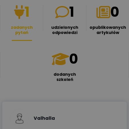
1
1
0
zadanych
udzielonych
opublikowanych
pytań
odpowiedzi
artykułów
0
dodanych
szkoleń
Valhalla