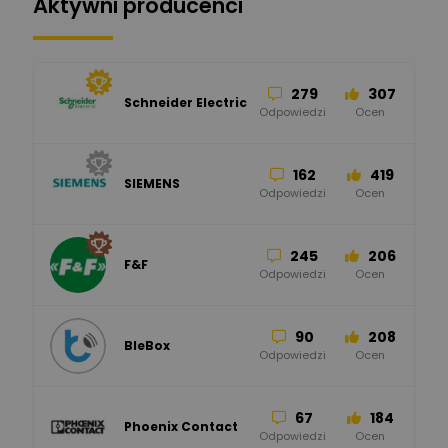
Aktywni producenci
279
307
Schneider Electric
Odpowiedzi
Ocen
162
419
SIEMENS
Odpowiedzi
Ocen
245
206
F&F
Odpowiedzi
Ocen
90
208
BleBox
Odpowiedzi
Ocen
67
184
Phoenix Contact
Odpowiedzi
Ocen