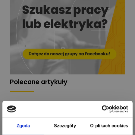
Ekspert
EL-ROJ
Ekspert
Zadaj pytanie
Automatyk/Elektryk/Mana
ger
Mariusz Pajkowski
Zadaj pytanie
Ekspert
Grzegorz Chudzik
Zadaj pytanie
Ekspert
Polecane artykuły
Łukasz Bronicz
Ekspert ds. technologii
Zadaj pytanie
komputerowych
Łukasz Barton
Zadaj pytanie
Ekspert Elektryk
Zgoda
Szczegóły
O plikach cookies