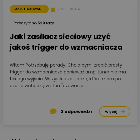
2025-09-04
MAJSTERKOWANIE
Przeczytano
529
razy
Jaki zasilacz sieciowy użyć
jakoś trigger do wzmacniacza
Witam Potrzebuję porady. Chciałbym zrobić prosty
trigger do wzmacniacza ponieważ amplituner nie ma
takiego wyjscia. Wszystkie zasilacze, które mam po
czasie wchodzą w stan "czuwania
3
odpowiedzi
Więcej