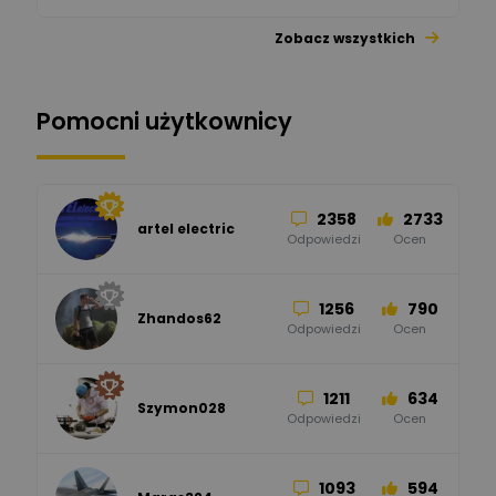
Zobacz wszystkich
26
113
automatyka pollin
Odpowiedzi
Ocen
Pomocni użytkownicy
34
86
Hager
Odpowiedzi
Ocen
2358
2733
artel electric
47
67
ELKO-BIS Systemy
Odpowiedzi
Ocen
Odgromowe
Odpowiedzi
Ocen
1256
790
Zhandos62
50
59
Odpowiedzi
Ocen
Zamel
Odpowiedzi
Ocen
1211
634
Szymon028
52
45
Odpowiedzi
Ocen
WAGO
Odpowiedzi
Ocen
1093
594