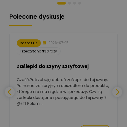
Norbert Kiszka
Zadaj pytanie
Ekspert ds. zabezpieczeń
Polecane dyskusje
Moderator
Zbigniew
Zadaj pytanie
Ekspert Początkujący
2026-07-15
POZOSTAŁE
Łukasz Nowak
Przeczytano
333
razy
Ekspert ds. automatyki
Zadaj pytanie
budynkowej
Zaślepki do szyny sztyftowej
Polska Izba
Gospodarcza
Zadaj pytanie
Elektrotechniki
Cześć,Potrzebuję dobrać zaślepki do tej szyny.
W
Ekspert ds. normalizacji
Po numerze seryjnym doszedłem do produktu,
którego nie ma nigdzie w sprzedaży. Czy są
BOWWE
zaślepki dostępne i pasującego do tej szyny ?
a
Ekspert ds. rozwoju
Zadaj pytanie
biznesu w sektorze online
@ETI Polam ...
i technologii
a
komputerowych
Mariusz Borowy