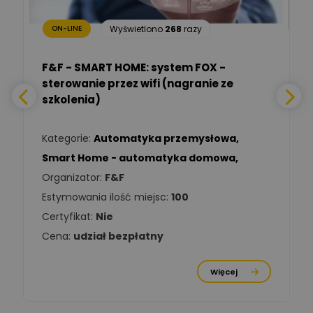
bezpieczeństwa
Wyświetlono
268
razy
ON-LINE
Adam Włastowski
Zadaj pytanie
Ekspert
F&F - SMART HOME: system FOX -
sterowanie przez wifi (nagranie ze
Daniel Michalik
szkolenia)
Zadaj pytanie
Ekspert Elektryk
Kategorie:
Automatyka przemysłowa
,
Tomasz Kowalski
Smart Home - automatyka domowa
,
Zadaj pytanie
Ekspert Elektryk
Organizator:
F&F
Estymowania ilość miejsc:
100
Damian
Chróściński
Zadaj pytanie
Certyfikat:
Nie
Ekspert
Cena:
udział bezpłatny
Michał Cichosz
Ekspert Menadżer
Zadaj pytanie
Więcej
Produktu, TIM S.A