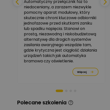
Automatyczny przełącznik faz to
niedoceniany, a zarazem niezwykle
tały
pomocny aparat modułowy, który
Ekspert ABB
skutecznie chroni kluczowe odbiorniki
Zadaj pytanie
zowe
Ekspert, ABB
jednofazowe przed skutkami zaniku
lub spadku napięcia. Stanowi on
Michał Szulborski
prostą, niezawodną i niskobudżetową
Ekspert ETI - Dr inż. w
alternatywę dla drogich systemów
dziedzinie Aparatów
Zadaj pytanie
Elektrycznych / Senior
zasilania awaryjnego wszędzie tam,
R&D Scientist / Product
gdzie krytyczna jest ciągłość działania
Manager
urządzeń takich jak automatyka
rzez
bramowa czy oświetlenie.
Tomasz Dźwigała
Ekspert Menadżer
Zadaj pytanie
Produktu, TIM SA
Więcej
Damian Czernik
Zadaj pytanie
Ekspert ds. instalacji OZE
Piotr Muskała
Polecane szkolenia
Ekspert Specjalista ds
Zadaj pytanie
prezentacji