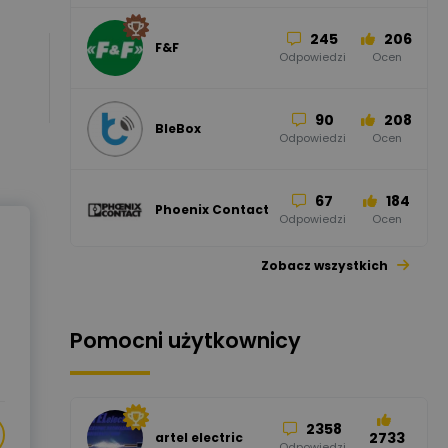
245
206
F&F
Odpowiedzi
Ocen
90
208
BleBox
Odpowiedzi
Ocen
67
184
Phoenix Contact
Odpowiedzi
Ocen
Zobacz wszystkich
26
113
automatyka
pollin
Odpowiedzi
Ocen
Pomocni użytkownicy
34
86
Hager
Odpowiedzi
Ocen
2358
2733
artel electric
47
67
ELKO-BIS Systemy
Odpowiedzi