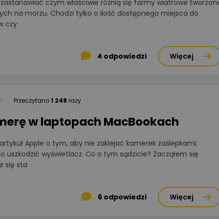
o zastanawiać czym właściwie różnią się farmy wiatrowe tworzon
ych na morzu. Chodzi tylko o ilość dostępnego miejsca do
w czy
4
odpowiedzi
Więcej
0
Przeczytano
1 248
razy
amerę w laptopach MacBookach
artykuł Apple o tym, aby nie zaklejać kamerek zaślepkami,
o uszkodzić wyświetlacz. Co o tym sądzicie? Zacząłem się
 się sta
6
odpowiedzi
Więcej