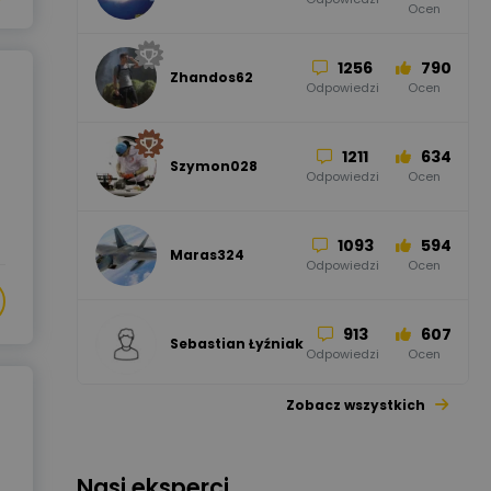
Ocen
Odgromowe
Odpowiedzi
Ocen
1256
790
Zhandos62
50
59
Odpowiedzi
Ocen
Zamel
Odpowiedzi
Ocen
1211
634
Szymon028
52
45
Odpowiedzi
Ocen
WAGO
Odpowiedzi
Ocen
1093
594
Maras324
Odpowiedzi
Ocen
913
607
Sebastian Łyźniak
Odpowiedzi
Ocen
Zobacz wszystkich
1112
371
Pysiak
Odpowiedzi
Ocen
Nasi eksperci