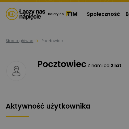
Społeczność
B
należy do
Strona główna
Pocztowiec
Pocztowiec
Z nami od
2 lat
Aktywność użytkownika