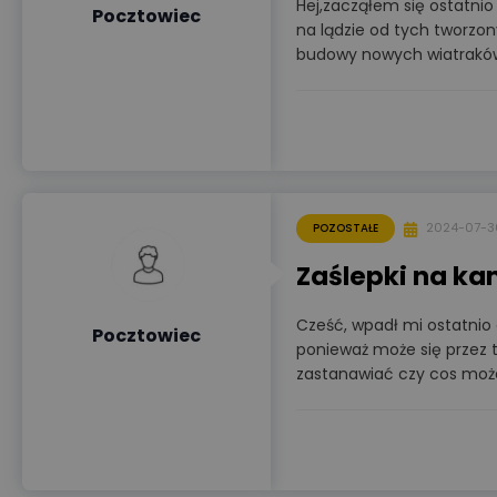
Hej,zacząłem się ostatni
Pocztowiec
na lądzie od tych tworzon
budowy nowych wiatrakó
2024-07-3
POZOSTAŁE
Zaślepki na k
Cześć, wpadł mi ostatnio 
Pocztowiec
ponieważ może się przez t
zastanawiać czy cos może