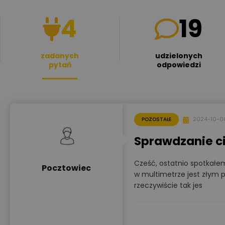
4
19
zadanych
udzielonych
pytań
odpowiedzi
2024-10-0
POZOSTAŁE
Sprawdzanie c
Cześć, ostatnio spotkałem
Pocztowiec
w multimetrze jest złym 
rzeczywiście tak jes