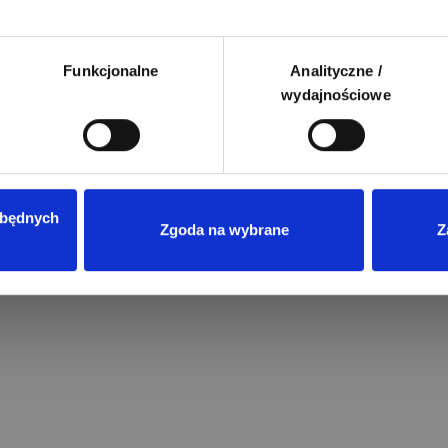
Funkcjonalne
Analityczne /
wydajnościowe
zbędnych
Zgoda na wybrane
Z
Przeczytano
8
ENERGIA ODNAWIALNA
Magazyny energii do fotowoltaik
jaki model wybrać?
Wprowadzenie rozliczeń w syste
net-billingu oraz taryf dynamicz
w Polsce sprawiło, że domowe