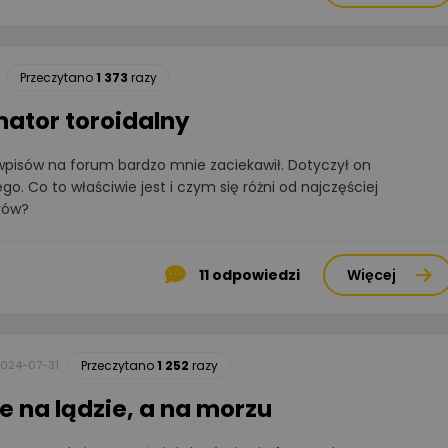
Przeczytano
1 373
razy
mator toroidalny
 wpisów na forum bardzo mnie zaciekawił. Dotyczył on
o. Co to właściwie jest i czym się różni od najczęściej
rów?
11
odpowiedzi
Więcej
024-07-31
Przeczytano
1 252
razy
 na lądzie, a na morzu