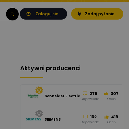
Zaloguj się
Zadaj pytanie
Aktywni producenci
279
307
Schneider Electric
Odpowiedzi
Ocen
162
419
SIEMENS
Odpowiedzi
Ocen