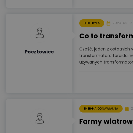
2024-09-18
ELEKTRYKA
Co to transfor
Cześć, jeden z ostatnich
Pocztowiec
transformatora toroidalneg
używanych transformato
2
ENERGIA ODNAWIALNA
Farmy wiatrowe