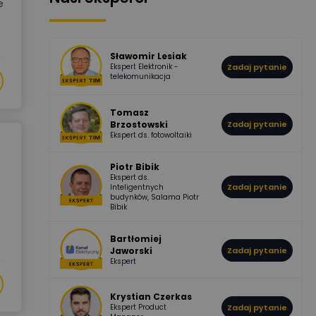
e
507
971
Bartłomiej
Jaworski
Odpowiedzi
Ocen
Sławomir Lesiak
Ekspert Elektronik -
Zadaj pytanie
955
374
Pawel02
telekomunikacja
Odpowiedzi
Ocen
Tomasz
Brzostowski
Zadaj pytanie
532
714
boss
Ekspert ds. fotowoltaiki
Odpowiedzi
Ocen
Piotr Bibik
Ekspert ds.
796
244
Zadaj pytanie
Inteligentnych
DawidZak
budynków, Salama Piotr
Odpowiedzi
Ocen
Bibik
Bartłomiej
Jaworski
Zadaj pytanie
Ekspert
Krystian Czerkas
Ekspert Product
Zadaj pytanie