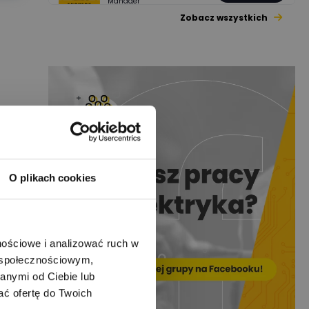
Manager
Zobacz wszystkich
Jacek Niżyński
Ekspert Elektromechanik,
Zadaj pytanie
mechanik
Redakcja
Zadaj pytanie
Ekspert ds. prądu
Krzysztof
Stelęgowski
Zadaj pytanie
Ekspert
O plikach cookies
EL-ROJ
Ekspert
Zadaj pytanie
Automatyk/Elektryk/Man
ager
nościowe i analizować ruch w
m społecznościowym,
Mariusz Pajkowski
Zadaj pytanie
anymi od Ciebie lub
Ekspert
ać ofertę do Twoich