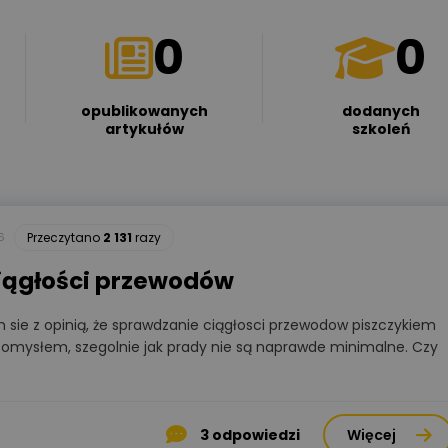
0
0
opublikowanych
dodanych
artykułów
szkoleń
6
Przeczytano
2 131
razy
iągłości przewodów
 sie z opinią, że sprawdzanie ciągłosci przewodow piszczykiem
pomysłem, szegolnie jak prady nie są naprawde minimalne. Czy
3
odpowiedzi
Więcej