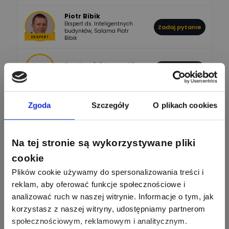
Piotr Bibik
Ekspert ds. Inteligentnych
Zadaj pytanie
796
244
budynków, Salama Piotr
DawidZak
Bibik
Odpowiedzi
Ocen
Bartłomiej Jaworski
Zadaj pytanie
Ekspert
Zgoda
Szczegóły
O plikach cookies
Krystian Czerkas
Zadaj pytanie
Ekspert Product Manager
Zobacz wszystkich
Na tej stronie są wykorzystywane pliki
Jacek Niżyński
Ekspert Elektromechanik,
Zadaj pytanie
cookie
mechanik
Plików cookie używamy do spersonalizowania treści i
reklam, aby oferować funkcje społecznościowe i
Redakcja
Zadaj pytanie
analizować ruch w naszej witrynie. Informacje o tym, jak
Ekspert ds. prądu
korzystasz z naszej witryny, udostępniamy partnerom
społecznościowym, reklamowym i analitycznym.
Krzysztof