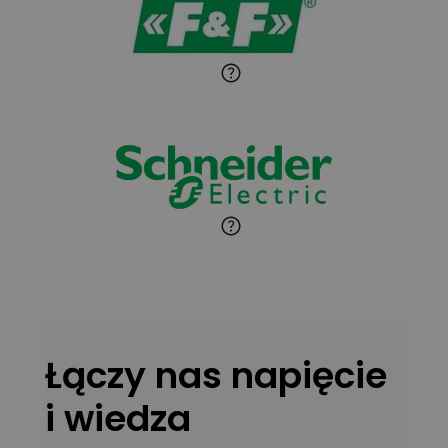
Paweł Sekuła
Zadaj pytanie
Ekspert Instalator
Jaroslaw Wiater
Zadaj pytanie
Ekspert
Marcin Pełech
Zadaj pytanie
Ekspert
Łączy nas napięcie
i wiedza