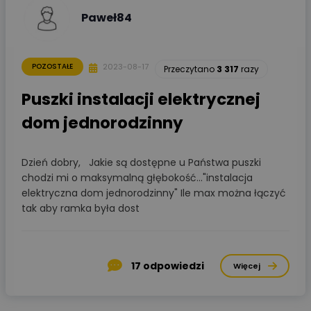
Paweł84
2023-08-17
POZOSTAŁE
Przeczytano
3 317
razy
Puszki instalacji elektrycznej
dom jednorodzinny
Dzień dobry, Jakie są dostępne u Państwa puszki
chodzi mi o maksymalną głębokość..."instalacja
elektryczna dom jednorodzinny" Ile max można łączyć
tak aby ramka była dost
17
odpowiedzi
Więcej