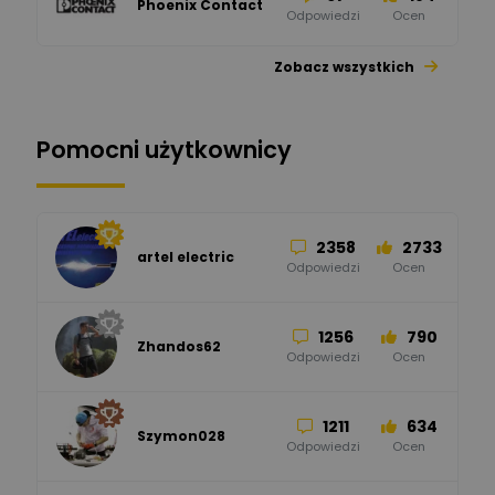
Phoenix Contact
Odpowiedzi
Ocen
Zobacz wszystkich
26
113
automatyka pollin
Odpowiedzi
Ocen
Pomocni użytkownicy
34
86
Hager
Odpowiedzi
Ocen
2358
2733
artel electric
47
67
ELKO-BIS Systemy
Odpowiedzi
Ocen
Odgromowe
Odpowiedzi
Ocen
1256
790
Zhandos62
50
59
Odpowiedzi
Ocen
Zamel
Odpowiedzi
Ocen
1211
634
Szymon028
52
45
Odpowiedzi
Ocen
WAGO
Odpowiedzi
Ocen