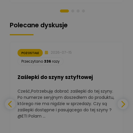
Norbert Kiszka
Zadaj pytanie
Ekspert ds. zabezpieczeń
Polecane dyskusje
Moderator
Zbigniew
Zadaj pytanie
Ekspert Początkujący
2026-07-15
POZOSTAŁE
Łukasz Nowak
Przeczytano
336
razy
Ekspert ds. automatyki
Zadaj pytanie
budynkowej
Zaślepki do szyny sztyftowej
Polska Izba
Gospodarcza
Zadaj pytanie
Elektrotechniki
Cześć,Potrzebuję dobrać zaślepki do tej szyny.
W
Ekspert ds. normalizacji
Po numerze seryjnym doszedłem do produktu,
którego nie ma nigdzie w sprzedaży. Czy są
BOWWE
zaślepki dostępne i pasującego do tej szyny ?
a
Ekspert ds. rozwoju
Zadaj pytanie
biznesu w sektorze online
@ETI Polam ...
i technologii
a
komputerowych