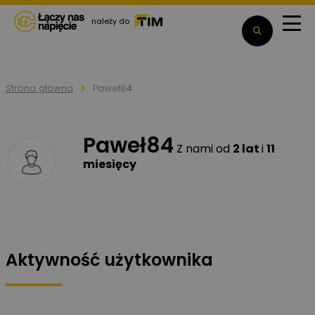
należy do
Strona główna
Paweł84
Paweł84
Z nami od
2 lat
i
11
miesięcy
Aktywność użytkownika