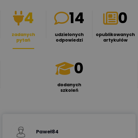
4
14
0
zadanych
udzielonych
opublikowanych
pytań
odpowiedzi
artykułów
0
dodanych
szkoleń
Paweł84