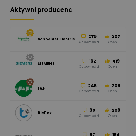
Aktywni producenci
279
307
Schneider Electric
Odpowiedzi
Ocen
162
419
SIEMENS
Odpowiedzi
Ocen
245
206
F&F
Odpowiedzi
Ocen
90
208
BleBox
Odpowiedzi
Ocen
67
184