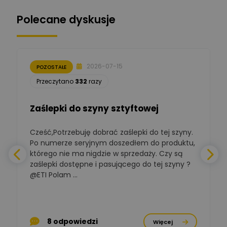
Ekspert ds. zabezpieczeń
Polecane dyskusje
Moderator
Zbigniew
Zadaj pytanie
Ekspert Początkujący
2026-07-15
POZOSTAŁE
Łukasz Nowak
Przeczytano
332
razy
Ekspert ds. automatyki
Zadaj pytanie
budynkowej
Zaślepki do szyny sztyftowej
Polska Izba
Gospodarcza
Zadaj pytanie
Elektrotechniki
Cześć,Potrzebuję dobrać zaślepki do tej szyny.
W
Ekspert ds. normalizacji
Po numerze seryjnym doszedłem do produktu,
którego nie ma nigdzie w sprzedaży. Czy są
BOWWE
zaślepki dostępne i pasującego do tej szyny ?
a
Ekspert ds. rozwoju
Zadaj pytanie
biznesu w sektorze online
@ETI Polam ...
i technologii
a
komputerowych
Mariusz Borowy
p
Ekspert ds. remontu starej
Zadaj pytanie
8 odpowiedzi
Więcej
chaty