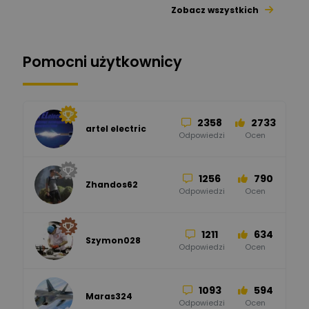
Zobacz wszystkich
26
113
automatyka pollin
Odpowiedzi
Ocen
Pomocni użytkownicy
34
86
Hager
Odpowiedzi
Ocen
2358
2733
artel electric
47
67
ELKO-BIS Systemy
Odpowiedzi
Ocen
Odgromowe
Odpowiedzi
Ocen
1256
790
Zhandos62
50
59
Odpowiedzi
Ocen
Zamel
Odpowiedzi
Ocen
1211
634
Szymon028
52
45
Odpowiedzi
Ocen
WAGO
Odpowiedzi
Ocen
1093
594
Maras324
Odpowiedzi
Ocen