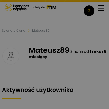
należy do
Strona główna
Mateusz89
Mateusz89
Z nami od
1 roku
i
8
miesięcy
Aktywność użytkownika