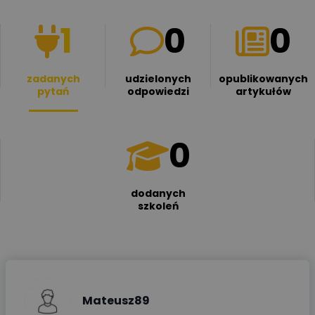
1
0
0
zadanych
udzielonych
opublikowanych
pytań
odpowiedzi
artykułów
0
dodanych
szkoleń
Mateusz89