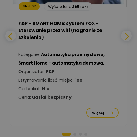
Wyświetlono
265
razy
ON-LINE
Adam Włastowski
Zadaj pytanie
Ekspert
F&F - SMART HOME: system FOX -
sterowanie przez wifi (nagranie ze
Daniel Michalik
szkolenia)
Zadaj pytanie
Ekspert Elektryk
Kategorie:
Automatyka przemysłowa
,
Tomasz Kowalski
Smart Home - automatyka domowa
,
Zadaj pytanie
Ekspert Elektryk
Organizator:
F&F
Estymowania ilość miejsc:
100
Damian
Chróściński
Zadaj pytanie
Certyfikat:
Nie
Ekspert
Cena:
udział bezpłatny
Michał Cichosz
Ekspert Menadżer
Zadaj pytanie
Więcej
Produktu, TIM S.A
Norbert Kiszka
Zadaj pytanie