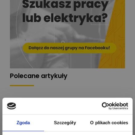
EL-ROJ
Ekspert
Zadaj pytanie
Automatyk/Elektryk/Mana
ger
Mariusz Pajkowski
Zadaj pytanie
Ekspert
Grzegorz Chudzik
Zadaj pytanie
Ekspert
Polecane artykuły
Łukasz Bronicz
Ekspert ds. technologii
Zadaj pytanie
komputerowych
Łukasz Barton
Zadaj pytanie
Ekspert Elektryk
Zgoda
Szczegóły
O plikach cookies
Dariusz Placek