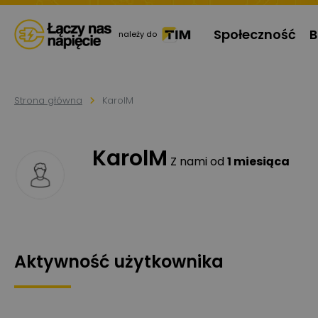
Społeczność
B
należy do
Strona główna
KarolM
KarolM
Z nami od
1 miesiąca
Aktywność użytkownika