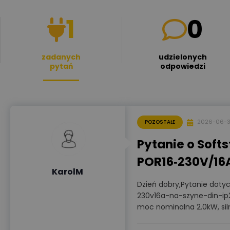
1
0
zadanych
udzielonych
pytań
odpowiedzi
2026-06-
POZOSTAŁE
Pytanie o Soft
POR16‑230V/16A,
KarolM
Dzień dobry,Pytanie doty
230v16a-na-szyne-din-ip
moc nominalna 2.0kW, siln