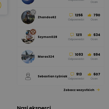
Ocen
Odgromowe
Odpowiedzi
Ocen
1256
790
Zhandos62
50
59
Odpowiedzi
Ocen
Zamel
Odpowiedzi
Ocen
1211
634
Szymon028
52
45
Odpowiedzi
Ocen
WAGO
Odpowiedzi
Ocen
1093
594
Maras324
Odpowiedzi
Ocen
913
607
Sebastian Łyźniak
Odpowiedzi
Ocen
Zobacz wszystkich
1112
371
Pysiak
Odpowiedzi
Ocen
Nasi eksperci