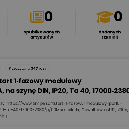
0
0
opublikowanych
dodanych
artykułów
szkoleń
30
Przeczytano
347
razy
start 1‑fazowy modułowy
 na szynę DIN, IP20, Ta 40, 17000‑238
czy: https://www.tim.pl/softstart-1-fazowy-modulowy-por16-
20-ta-40-17000-2380/p/00Mam pilarkę Dewalt dwe7492, 230V,
ik s