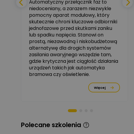
Automatyczny przełącznik faz to
niedoceniany, a zarazem niezwykle
tały
pomocny aparat modułowy, który
Ekspert ABB
skutecznie chroni kluczowe odbiorniki
Zadaj pytanie
zowe
Ekspert, ABB
jednofazowe przed skutkami zaniku
lub spadku napięcia. Stanowi on
Michał Szulborski
prostą, niezawodną i niskobudżetową
Ekspert ETI - Dr inż. w
alternatywę dla drogich systemów
dziedzinie Aparatów
Zadaj pytanie
Elektrycznych / Senior
zasilania awaryjnego wszędzie tam,
R&D Scientist / Product
gdzie krytyczna jest ciągłość działania
Manager
urządzeń takich jak automatyka
rzez
bramowa czy oświetlenie.
Tomasz Dźwigała
Ekspert Menadżer
Zadaj pytanie
Produktu, TIM SA
Więcej
Damian Czernik
Zadaj pytanie
Ekspert ds. instalacji OZE
Piotr Muskała
Polecane szkolenia
Ekspert Specjalista ds
Zadaj pytanie
prezentacji