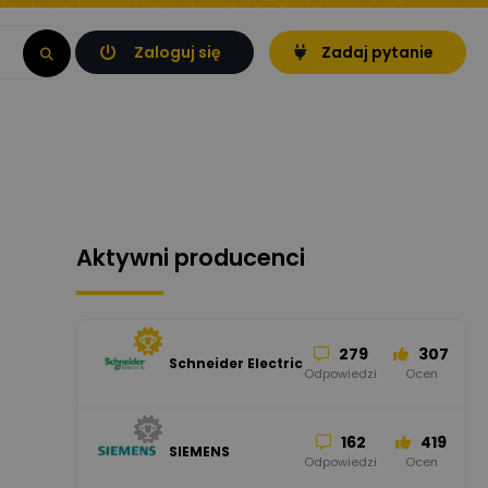
Zaloguj się
Zadaj pytanie
Aktywni producenci
279
307
Schneider Electric
Odpowiedzi
Ocen
162
419
SIEMENS
Odpowiedzi
Ocen