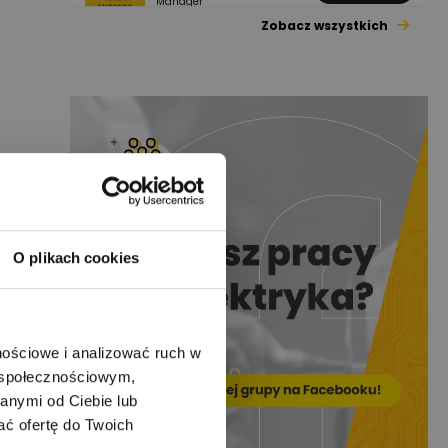
Manager
Zobacz wszystkich
Jacek Niżyński
Ekspert Elektromechanik,
Zadaj pytanie
mechanik
Redakcja
Zadaj pytanie
Ekspert ds. prądu
Krzysztof
Stelęgowski
Zadaj pytanie
Ekspert
O plikach cookies
EL-ROJ
Ekspert
Zadaj pytanie
Automatyk/Elektryk/Man
ager
nościowe i analizować ruch w
m społecznościowym,
Mariusz Pajkowski
Zadaj pytanie
anymi od Ciebie lub
Ekspert
ać ofertę do Twoich