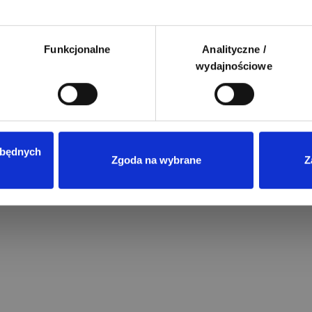
Funkcjonalne
Analityczne /
wydajnościowe
zbędnych
Zgoda na wybrane
Z
Przeczytano
8
ENERGIA ODNAWIALNA
Magazyny energii do fotowoltaik
jaki model wybrać?
Wprowadzenie rozliczeń w syste
net-billingu oraz taryf dynamicz
w Polsce sprawiło, że domowe