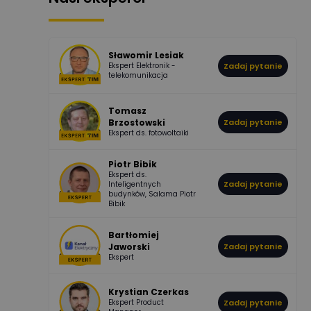
507
971
Bartłomiej
Jaworski
Odpowiedzi
Ocen
Sławomir Lesiak
Ekspert Elektronik -
Zadaj pytanie
955
374
Pawel02
telekomunikacja
Odpowiedzi
Ocen
Tomasz
Brzostowski
Zadaj pytanie
532
714
boss
Ekspert ds. fotowoltaiki
Odpowiedzi
Ocen
Piotr Bibik
Ekspert ds.
796
244
Zadaj pytanie
Inteligentnych
DawidZak
budynków, Salama Piotr
Odpowiedzi
Ocen
Bibik
Bartłomiej
Jaworski
Zadaj pytanie
Ekspert
Krystian Czerkas
Ekspert Product
Zadaj pytanie