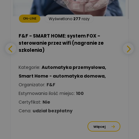
Ekspert Inżynieria
bezpieczeństwa
Wyświetlono
277
razy
ON-LINE
Adam Włastowski
Zadaj pytanie
Ekspert
F&F - SMART HOME: system FOX -
sterowanie przez wifi (nagranie ze
Daniel Michalik
szkolenia)
Zadaj pytanie
Ekspert Elektryk
Kategorie:
Automatyka przemysłowa
,
Tomasz Kowalski
Smart Home - automatyka domowa
,
Zadaj pytanie
Ekspert Elektryk
Organizator:
F&F
Estymowania ilość miejsc:
100
Damian
Chróściński
Zadaj pytanie
Certyfikat:
Nie
Ekspert
Cena:
udział bezpłatny
Michał Cichosz
Ekspert Menadżer
Zadaj pytanie
Więcej
Produktu, TIM S.A