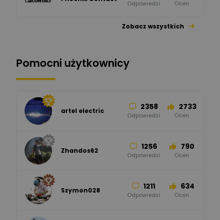
Odpowiedzi
Ocen
Zobacz wszystkich
26
113
automatyka pollin
Odpowiedzi
Ocen
Pomocni użytkownicy
34
86
Hager
Odpowiedzi
Ocen
2358
2733
artel electric
47
67
ELKO-BIS Systemy
Odpowiedzi
Ocen
Odgromowe
Odpowiedzi
Ocen
1256
790
Zhandos62
50
59
Odpowiedzi
Ocen
Zamel
Odpowiedzi
Ocen
1211
634
Szymon028
52
45
Odpowiedzi
Ocen
WAGO
Odpowiedzi
Ocen