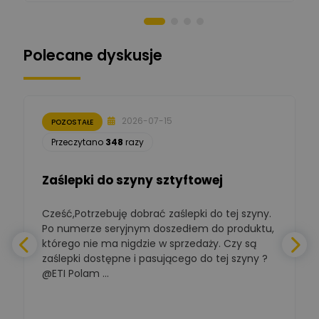
Norbert Kiszka
Zadaj pytanie
Ekspert ds. zabezpieczeń
Polecane dyskusje
Moderator
Zbigniew
Zadaj pytanie
Ekspert Początkujący
2026-07-15
POZOSTAŁE
Łukasz Nowak
Przeczytano
348
razy
Ekspert ds. automatyki
Zadaj pytanie
budynkowej
Zaślepki do szyny sztyftowej
Polska Izba
Gospodarcza
Zadaj pytanie
Elektrotechniki
Cześć,Potrzebuję dobrać zaślepki do tej szyny.
W
Ekspert ds. normalizacji
Po numerze seryjnym doszedłem do produktu,
którego nie ma nigdzie w sprzedaży. Czy są
BOWWE
zaślepki dostępne i pasującego do tej szyny ?
a
Ekspert ds. rozwoju
Zadaj pytanie
biznesu w sektorze online
@ETI Polam ...
i technologii
a
komputerowych