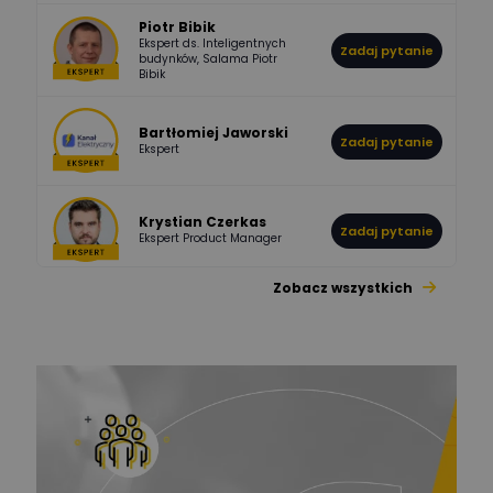
Piotr Bibik
Ekspert ds. Inteligentnych
Zadaj pytanie
796
244
budynków, Salama Piotr
DawidZak
Bibik
Odpowiedzi
Ocen
Bartłomiej Jaworski
Zadaj pytanie
Ekspert
Krystian Czerkas
Zadaj pytanie
Ekspert Product Manager
Zobacz wszystkich
Jacek Niżyński
Ekspert Elektromechanik,
Zadaj pytanie
mechanik
Redakcja
Zadaj pytanie
Ekspert ds. prądu
Krzysztof