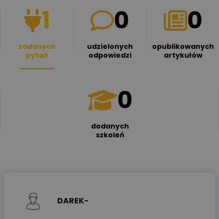
1
0
0
zadanych
udzielonych
opublikowanych
pytań
odpowiedzi
artykułów
0
dodanych
szkoleń
DAREK-