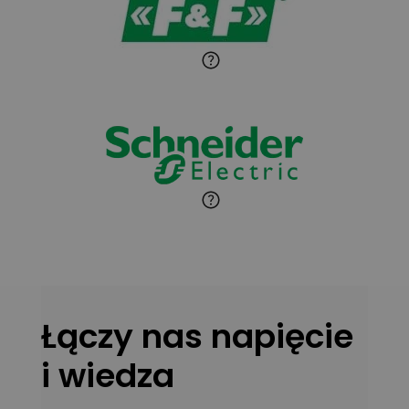
Paweł Sekuła
Zadaj pytanie
Ekspert Instalator
Jaroslaw Wiater
Zadaj pytanie
Ekspert
Marcin Pełech
Zadaj pytanie
Ekspert
Łączy nas napięcie
i wiedza