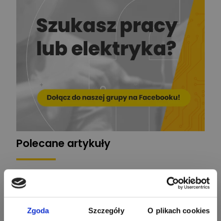
Stelęgowski
Zadaj pytanie
Ekspert
EL-ROJ
Ekspert
Zadaj pytanie
Automatyk/Elektryk/Mana
ger
Mariusz Pajkowski
Zadaj pytanie
Ekspert
Grzegorz Chudzik
Zadaj pytanie
Ekspert
Polecane artykuły
Łukasz Bronicz
Ekspert ds. technologii
Zadaj pytanie
komputerowych
Łukasz Barton
Zadaj pytanie
Ekspert Elektryk
Zgoda
Szczegóły
O plikach cookies