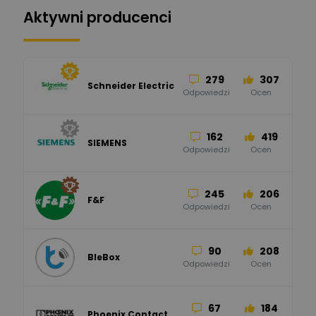
Aktywni producenci
279
307
Schneider Electric
Odpowiedzi
Ocen
162
419
SIEMENS
Odpowiedzi
Ocen
245
206
F&F
Odpowiedzi
Ocen
90
208
BleBox
Odpowiedzi
Ocen
67
184
Phoenix Contact