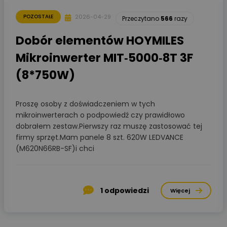
2026-04-29
POZOSTAŁE
Przeczytano
566
razy
Dobór elementów HOYMILES
Mikroinwerter MIT‑5000‑8T 3F
(8*750W)
Proszę osoby z doświadczeniem w tych
mikroinwerterach o podpowiedź czy prawidłowo
dobrałem zestaw.Pierwszy raz muszę zastosować tej
firmy sprzęt.Mam panele 8 szt. 620W LEDVANCE
(M620N66RB-SF)i chci
1
odpowiedzi
Więcej