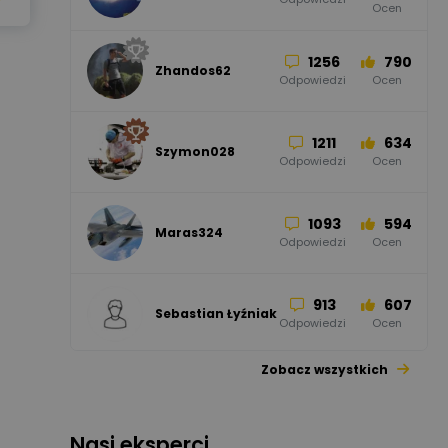
Ocen
Odgromowe
Odpowiedzi
Ocen
1256
790
Zhandos62
50
59
Odpowiedzi
Ocen
Zamel
Odpowiedzi
Ocen
1211
634
Szymon028
52
45
Odpowiedzi
Ocen
WAGO
Odpowiedzi
Ocen
1093
594
Maras324
Odpowiedzi
Ocen
913
607
Sebastian Łyźniak
Odpowiedzi
Ocen
Zobacz wszystkich
1112
371
Pysiak
Odpowiedzi
Ocen
Nasi eksperci