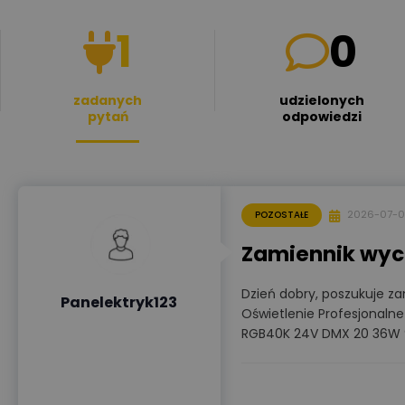
1
0
zadanych
udzielonych
pytań
odpowiedzi
2026-07-0
POZOSTAŁE
Zamiennik wyc
Dzień dobry, poszukuje z
Panelektryk123
Oświetlenie Profesjonaln
RGB40K 24V DMX 20 36W 