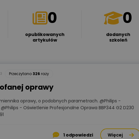
0
0
opublikowanych
dodanych
artykułów
szkoleń
3
Przeczytano
326
razy
ofanej oprawy
amiennika oprawy, o podobnych parametrach. @Philips -
e @Philips - Oświetlenie Profesjonalne Oprawa BBP344 G2 D230
91
1
odpowiedzi
Więcej