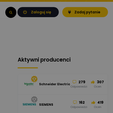
Zaloguj się
Zadaj pytanie
Aktywni producenci
279
307
Schneider Electric
Odpowiedzi
Ocen
162
419
SIEMENS
Odpowiedzi
Ocen