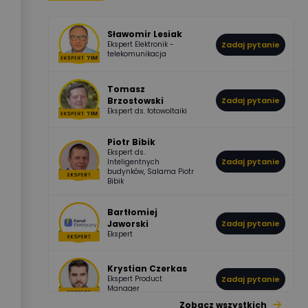
Jaworski
Odpowiedzi
Ocen
Sławomir Lesiak
Ekspert Elektronik -
Zadaj pytanie
955
374
Pawel02
telekomunikacja
Odpowiedzi
Ocen
Tomasz
Brzostowski
Zadaj pytanie
532
714
boss
Ekspert ds. fotowoltaiki
Odpowiedzi
Ocen
Piotr Bibik
Ekspert ds.
796
244
Zadaj pytanie
Inteligentnych
DawidZak
budynków, Salama Piotr
Odpowiedzi
Ocen
Bibik
Bartłomiej
Jaworski
Zadaj pytanie
Ekspert
Krystian Czerkas
Ekspert Product
Zadaj pytanie
Manager
Zobacz wszystkich