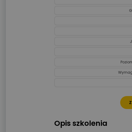
G
J
Poziom
Wymaga
Z
Opis szkolenia