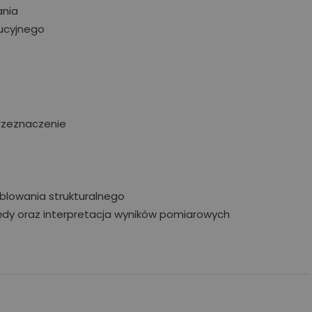
technologiczną ciekawostką, a s
ania
się koniecznością ekonomiczną.
ucyjnego
W tym artykule analizujemy kluc
parametry akumulatorów,
porównujemy systemy
niskonapięciowe
z wysokonapięciowymi oraz
wskazujemy najczęstsze błędy
montażowe, które decydują
przeznaczenie
o bezawaryjnej pracy instalacji p
długie lata.
Więcej
blowania strukturalnego
łędy oraz interpretacja wyników pomiarowych