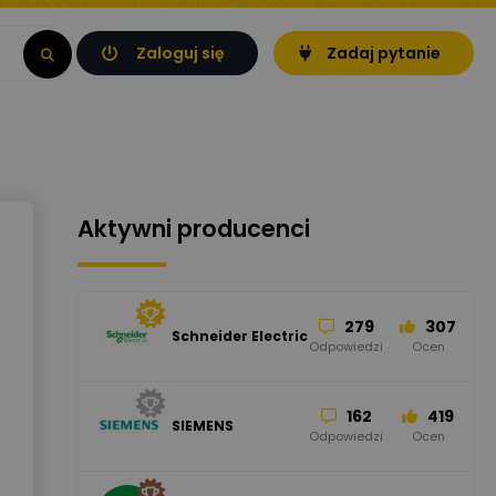
Zaloguj się
Zadaj pytanie
Aktywni producenci
279
307
Schneider Electric
Odpowiedzi
Ocen
162
419
SIEMENS
Odpowiedzi
Ocen