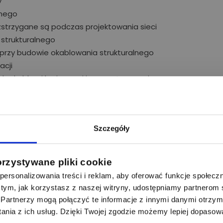
y
lnego
rozstrzygane są podczas projektowania sieci
strukturalnego
przy budowie okablowania strukturalnego
acji
dzy kablami logicznymi i energetycznymi
jące z norm
woczesnego systemu uniwersalnego okablowania
Szczegóły
kturalnego
e
orzystywane pliki cookie
ersonalizowania treści i reklam, aby oferować funkcje społecz
kowych
 o tym, jak korzystasz z naszej witryny, udostępniamy partnero
ia Systemu Emiter Net
Partnerzy mogą połączyć te informacje z innymi danymi otrzym
tłowodowe
nia z ich usług. Dzięki Twojej zgodzie możemy lepiej dopasow