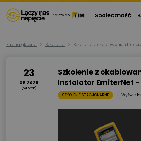
Społeczność
B
należy do
Strona główna
Szkolenia
Szkolenie z okablowania struktur
23
Szkolenie z okablowan
Instalator EmiterNet 
06.2026
(wtorek)
SZKOLENIE STACJONARNE
Wyświetl