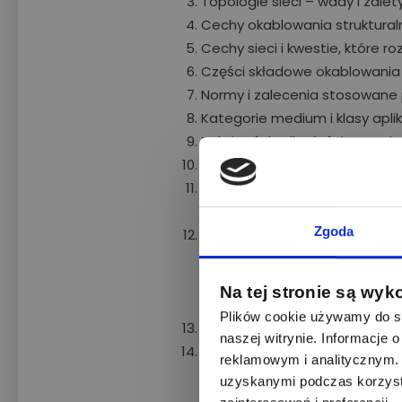
Topologie sieci – wady i zalet
Cechy okablowania struktura
Cechy sieci i kwestie, które 
Części składowe okablowania 
Normy i zalecenia stosowane 
Kategorie medium i klasy aplik
Zależności odległościowe mię
Wytyczne instalacyjne wynika
Wymagania w stosunku do no
strukturalnego budynków
Zgoda
Podsystemy okablowania stru
Okablowanie budynkow
Okablowanie pionowe
Na tej stronie są wyk
Okablowanie poziome
Plików cookie używamy do sp
Typy miedzianych kabli skręt
naszej witrynie. Informacje
Elementy Systemu Okablowan
reklamowym i analitycznym. 
Kable miedziane i świa
uzyskanymi podczas korzysta
Panele i gniazda