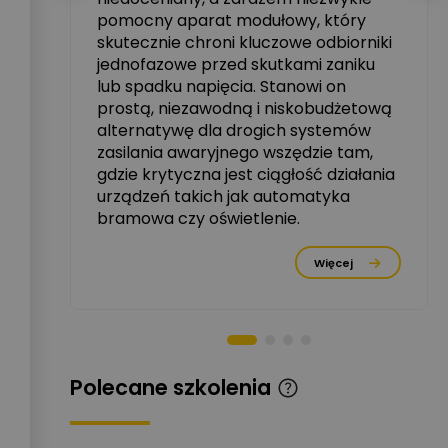
tały
pomocny aparat modułowy, który
Ekspert ABB
skutecznie chroni kluczowe odbiorniki
Zadaj pytanie
zowe
Ekspert, ABB
jednofazowe przed skutkami zaniku
lub spadku napięcia. Stanowi on
Michał Szulborski
prostą, niezawodną i niskobudżetową
Ekspert ETI - Dr inż. w
alternatywę dla drogich systemów
dziedzinie Aparatów
Zadaj pytanie
Elektrycznych / Senior
zasilania awaryjnego wszędzie tam,
R&D Scientist / Product
gdzie krytyczna jest ciągłość działania
Manager
urządzeń takich jak automatyka
rzez
bramowa czy oświetlenie.
Tomasz Dźwigała
Ekspert Menadżer
Zadaj pytanie
Produktu, TIM SA
Więcej
Damian Czernik
Zadaj pytanie
Ekspert ds. instalacji OZE
Piotr Muskała
Polecane szkolenia
Ekspert Specjalista ds
Zadaj pytanie
prezentacji