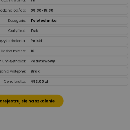
Czas trwania:
7h
odzina od/do:
08:30-15:30
Kategorie:
Teletechnika
Certyfikat:
Tak
ęzyk szkolenia:
Polski
Liczba miejsc:
10
 umiejętności:
Podstawowy
nia wstępne:
Brak
Cena brutto:
492.00 zł
arejestruj się na szkolenie