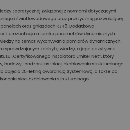
wiedzy teoretycznej związanej z normami dotyczącymi
anego i światłowodowego oraz praktycznej pozwalającej
 panelach oraz gniazdach RJ45. Dodatkowo
est prezentacja miernika parametrów dynamicznych
e wiedzy na temat wykonywania pomiarów dynamicznych.
tem sprawdzającym zdobytą wiedzę, a jego pozytywne
tusu „Certyfikowanego Instalatora Emiter Net”, który
 budowy i nadzoru instalacji okablowania strukturalnego
h do objęcia 25-letnią Gwarancją Systemową, a także do
konanie sieci okablowania strukturalnego.