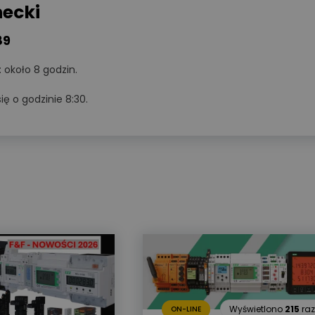
ecki
89
: około 8 godzin.
ię o godzinie 8:30.
Wyświetlono
3 9
WIDEOPREZENTACJA
ZCM-42Programator czasowy
ustawiany przez Wi-Fi Zamel ext
podstawy konfiguracji
Kategorie:
Automatyka przemysło
Organizator:
Zamel Sp. z o. o.
Certyfikat:
Nie
Cena:
udział bezpłatny
Wyświetlono
215
raz
ON-LINE