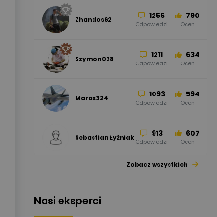
1256
790
Zhandos62
50
59
Odpowiedzi
Ocen
Zamel
Odpowiedzi
Ocen
1211
634
Szymon028
52
45
Odpowiedzi
Ocen
WAGO
Odpowiedzi
Ocen
1093
594
Maras324
Odpowiedzi
Ocen
913
607
Sebastian Łyźniak
Odpowiedzi
Ocen
Zobacz wszystkich
1112
371
Pysiak
Odpowiedzi
Ocen
Nasi eksperci
507
971
Bartłomiej