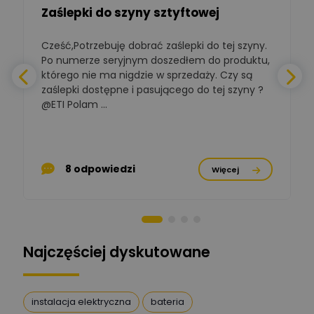
Zaślepki do szyny sztyftowej
Polska Izba
Gospodarcza
Zadaj pytanie
Elektrotechniki
Cześć,Potrzebuję dobrać zaślepki do tej szyny.
W
Ekspert ds. normalizacji
Po numerze seryjnym doszedłem do produktu,
którego nie ma nigdzie w sprzedaży. Czy są
BOWWE
zaślepki dostępne i pasującego do tej szyny ?
a
Ekspert ds. rozwoju
Zadaj pytanie
biznesu w sektorze online
@ETI Polam ...
i technologii
a
komputerowych
Mariusz Borowy
p
Ekspert ds. remontu starej
Zadaj pytanie
8 odpowiedzi
Więcej
chaty
Stanisław Rak
Zadaj pytanie
Ekspert P&PM
Najczęściej dyskutowane
Artur Dudek
Zadaj pytanie
Ekspert
instalacja elektryczna
bateria