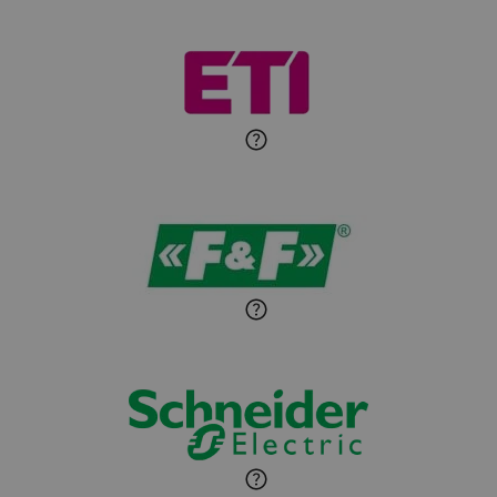
Michał Patryka
Zadaj pytanie
Ekspert Elektryk
Sandra Wiśniewska
Ekspert ds. wnętrzarskich
Zadaj pytanie
detali
Paweł Sekuła
Zadaj pytanie
Ekspert Instalator
Jaroslaw Wiater
Zadaj pytanie
Ekspert
Marcin Pełech
Zadaj pytanie
Ekspert