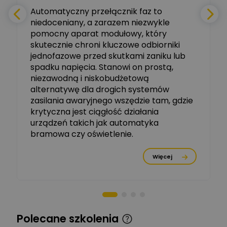
e
Automatyczny przełącznik faz to
niedoceniany, a zarazem niezwykle
Ekspert ABB
Zadaj pytanie
pomocny aparat modułowy, który
Ekspert, ABB
skutecznie chroni kluczowe odbiorniki
jednofazowe przed skutkami zaniku lub
Michał Szulborski
spadku napięcia. Stanowi on prostą,
Ekspert ETI - Dr inż. w
dziedzinie Aparatów
niezawodną i niskobudżetową
Zadaj pytanie
Elektrycznych / Senior
alternatywę dla drogich systemów
R&D Scientist / Product
Manager
zasilania awaryjnego wszędzie tam, gdzie
krytyczna jest ciągłość działania
Tomasz Dźwigała
urządzeń takich jak automatyka
Ekspert Menadżer
Zadaj pytanie
bramowa czy oświetlenie.
Produktu, TIM SA
Więcej
Damian Czernik
Zadaj pytanie
Ekspert ds. instalacji OZE
Piotr Muskała
Ekspert Specjalista ds
Zadaj pytanie
Polecane szkolenia
prezentacji