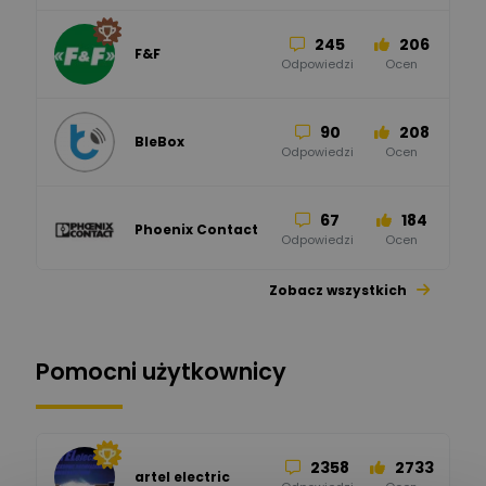
245
206
F&F
Odpowiedzi
Ocen
90
208
BleBox
Odpowiedzi
Ocen
67
184
Phoenix Contact
Odpowiedzi
Ocen
Zobacz wszystkich
26
113
automatyka pollin
Odpowiedzi
Ocen
Pomocni użytkownicy
34
86
Hager
Odpowiedzi
Ocen
2358
2733
artel electric
47
67
ELKO-BIS Systemy