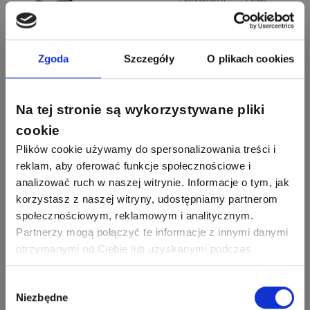
Odpowiedzi
Ocen
Odgromowe
Odpowiedzi
Ocen
1256
790
Zhandos62
50
59
Odpowiedzi
Ocen
Zgoda
Szczegóły
O plikach cookies
Zamel
Odpowiedzi
Ocen
1211
634
Szymon028
Na tej stronie są wykorzystywane pliki
52
45
Odpowiedzi
Ocen
WAGO
Odpowiedzi
Ocen
cookie
Plików cookie używamy do spersonalizowania treści i
1093
594
Maras324
reklam, aby oferować funkcje społecznościowe i
Odpowiedzi
Ocen
analizować ruch w naszej witrynie. Informacje o tym, jak
korzystasz z naszej witryny, udostępniamy partnerom
913
607
społecznościowym, reklamowym i analitycznym.
Sebastian Łyźniak
Odpowiedzi
Ocen
Partnerzy mogą połączyć te informacje z innymi danymi
otrzymanymi od Ciebie lub uzyskanymi podczas
Zobacz wszystkich
korzystania z ich usług. Dzięki Twojej zgodzie możemy
1112
371
Pysiak
Odpowiedzi
Ocen
lepiej dopasować ofertę do Twoich zainteresowań i
Wybór
Niezbędne
preferencji.
zgody
Nasi eksperci