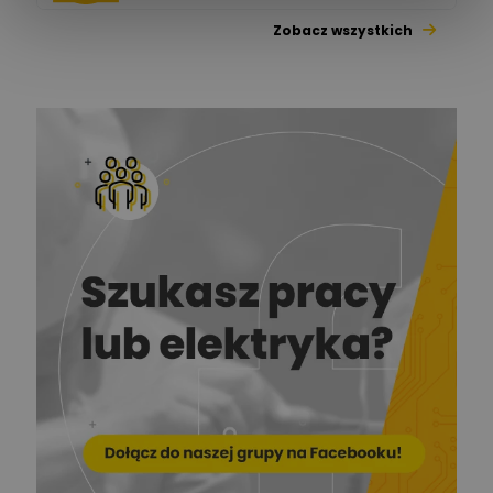
Zobacz wszystkich
Jacek Niżyński
Ekspert Elektromechanik,
Zadaj pytanie
mechanik
Redakcja
Zadaj pytanie
Ekspert ds. prądu
Krzysztof
Stelęgowski
Zadaj pytanie
Ekspert
EL-ROJ
Ekspert
Zadaj pytanie
Automatyk/Elektryk/Mana
ger
Mariusz Pajkowski
Zadaj pytanie
Ekspert