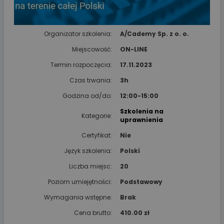
Organizator szkolenia:
A/Cademy Sp. z o. o.
Miejscowość:
ON-LINE
Termin rozpoczęcia:
17.11.2023
Czas trwania:
3h
Godzina od/do:
12:00-15:00
Szkolenia na
Kategorie:
uprawnienia
Certyfikat:
Nie
Język szkolenia:
Polski
Liczba miejsc:
20
Poziom umiejętności:
Podstawowy
Wymagania wstępne:
Brak
Cena brutto:
410.00 zł