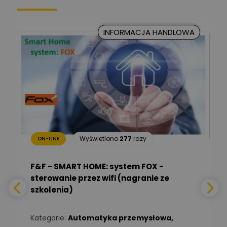
Kancelaria Prawna
CKC Solution
Zadaj pytanie
INFORMACJA HANDLOWA
Ekspert Prawnik
Marcin Nowicki
Ekspert mgr. inż. elektryk,
Zadaj pytanie
TIM SA
Renata
Januszewska
Zadaj pytanie
Ekspert Inżynieria
bezpieczeństwa
Wyświetlono
277
razy
ON-LINE
Adam Włastowski
Zadaj pytanie
Ekspert
F&F - SMART HOME: system FOX -
sterowanie przez wifi (nagranie ze
Daniel Michalik
szkolenia)
Zadaj pytanie
Ekspert Elektryk
Kategorie:
Automatyka przemysłowa
,