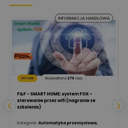
Kancelaria Prawna
CKC Solution
Zadaj pytanie
INFORMACJA HANDLOWA
Ekspert Prawnik
Marcin Nowicki
Ekspert mgr. inż. elektryk,
Zadaj pytanie
TIM SA
Renata
Januszewska
Zadaj pytanie
Ekspert Inżynieria
bezpieczeństwa
Wyświetlono
276
razy
ON-LINE
Adam Włastowski
Zadaj pytanie
Ekspert
F&F - SMART HOME: system FOX -
sterowanie przez wifi (nagranie ze
Daniel Michalik
szkolenia)
Zadaj pytanie
Ekspert Elektryk
Kategorie:
Automatyka przemysłowa
,