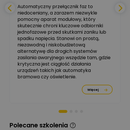
e
Automatyczny przełącznik faz to
niedoceniany, a zarazem niezwykle
Ekspert ABB
Zadaj pytanie
pomocny aparat modułowy, który
Ekspert, ABB
skutecznie chroni kluczowe odbiorniki
jednofazowe przed skutkami zaniku lub
Michał Szulborski
spadku napięcia. Stanowi on prostą,
Ekspert ETI - Dr inż. w
dziedzinie Aparatów
niezawodną i niskobudżetową
Zadaj pytanie
Elektrycznych / Senior
alternatywę dla drogich systemów
R&D Scientist / Product
Manager
zasilania awaryjnego wszędzie tam, gdzie
krytyczna jest ciągłość działania
Tomasz Dźwigała
urządzeń takich jak automatyka
Ekspert Menadżer
Zadaj pytanie
bramowa czy oświetlenie.
Produktu, TIM SA
Więcej
Damian Czernik
Zadaj pytanie
Ekspert ds. instalacji OZE
Piotr Muskała
Ekspert Specjalista ds
Zadaj pytanie
Polecane szkolenia
prezentacji