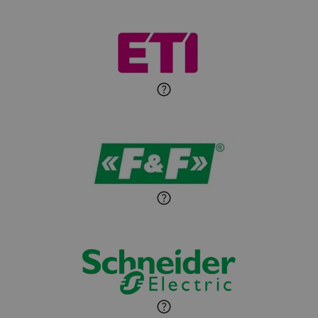
Michał Patryka
Zadaj pytanie
Ekspert Elektryk
Sandra Wiśniewska
Ekspert ds. wnętrzarskich
Zadaj pytanie
detali
Paweł Sekuła
Zadaj pytanie
Ekspert Instalator
Jaroslaw Wiater
Zadaj pytanie
Ekspert
Marcin Pełech
Zadaj pytanie
Ekspert