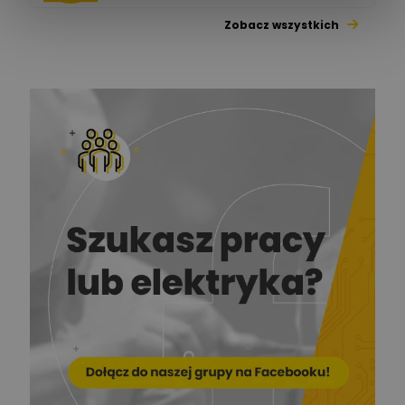
Zobacz wszystkich
Jacek Niżyński
Ekspert Elektromechanik,
Zadaj pytanie
mechanik
Redakcja
Zadaj pytanie
Ekspert ds. prądu
Krzysztof
Stelęgowski
Zadaj pytanie
Ekspert
EL-ROJ
Ekspert
Zadaj pytanie
Automatyk/Elektryk/Mana
ger
Mariusz Pajkowski
Zadaj pytanie
Ekspert