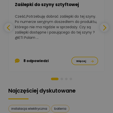
Zaślepki do szyny sztyftowej
Polska Izba
Gospodarcza
Zadaj pytanie
Elektrotechniki
Cześć,Potrzebuję dobrać zaślepki do tej szyny.
W
Ekspert ds. normalizacji
Po numerze seryjnym doszedłem do produktu,
którego nie ma nigdzie w sprzedaży. Czy są
BOWWE
zaślepki dostępne i pasującego do tej szyny ?
a
Ekspert ds. rozwoju
Zadaj pytanie
biznesu w sektorze online
@ETI Polam ...
i technologii
a
komputerowych
Mariusz Borowy
p
Ekspert ds. remontu starej
Zadaj pytanie
8 odpowiedzi
Więcej
chaty
Stanisław Rak
Zadaj pytanie
Ekspert P&PM
Najczęściej dyskutowane
Artur Dudek
Zadaj pytanie
Ekspert
instalacja elektryczna
bateria