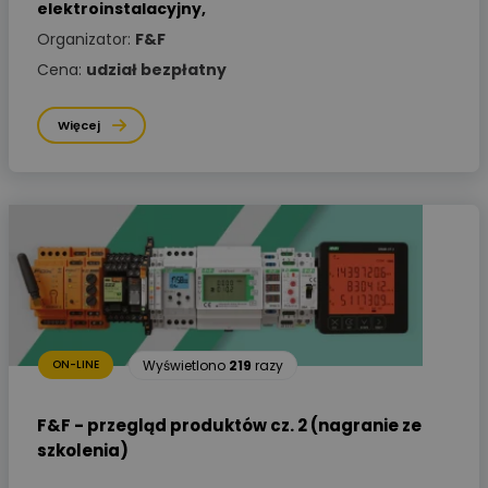
elektroinstalacyjny
,
Organizator:
F&F
Cena:
udział bezpłatny
Więcej
Wyświetlono
219
razy
ON-LINE
F&F - przegląd produktów cz. 2 (nagranie ze
szkolenia)