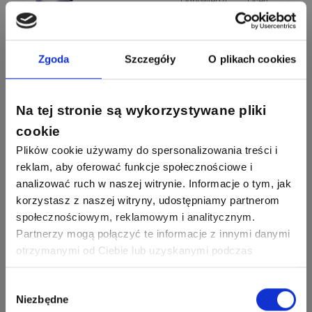
Odpowiedzi
Ocen
Odgromowe
Odpowiedzi
Ocen
1256
790
Zhandos62
50
59
Odpowiedzi
Ocen
Zgoda
Szczegóły
O plikach cookies
Zamel
Odpowiedzi
Ocen
1211
634
Szymon028
Na tej stronie są wykorzystywane pliki
52
45
Odpowiedzi
Ocen
WAGO
Odpowiedzi
Ocen
cookie
Plików cookie używamy do spersonalizowania treści i
1093
594
Maras324
reklam, aby oferować funkcje społecznościowe i
Odpowiedzi
Ocen
analizować ruch w naszej witrynie. Informacje o tym, jak
korzystasz z naszej witryny, udostępniamy partnerom
913
607
społecznościowym, reklamowym i analitycznym.
Sebastian Łyźniak
Odpowiedzi
Ocen
Partnerzy mogą połączyć te informacje z innymi danymi
otrzymanymi od Ciebie lub uzyskanymi podczas
Zobacz wszystkich
korzystania z ich usług. Dzięki Twojej zgodzie możemy
1112
371
Pysiak
Odpowiedzi
Ocen
lepiej dopasować ofertę do Twoich zainteresowań i
Wybór
Niezbędne
preferencji.
zgody
Nasi eksperci