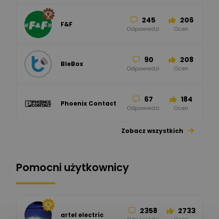
245
206
F&F
Odpowiedzi
Ocen
90
208
BleBox
Odpowiedzi
Ocen
67
184
Phoenix Contact
Odpowiedzi
Ocen
Zobacz wszystkich
26
113
automatyka pollin
Odpowiedzi
Ocen
Pomocni użytkownicy
34
86
Hager
Odpowiedzi
Ocen
2358
2733
artel electric
47
67
ELKO-BIS Systemy