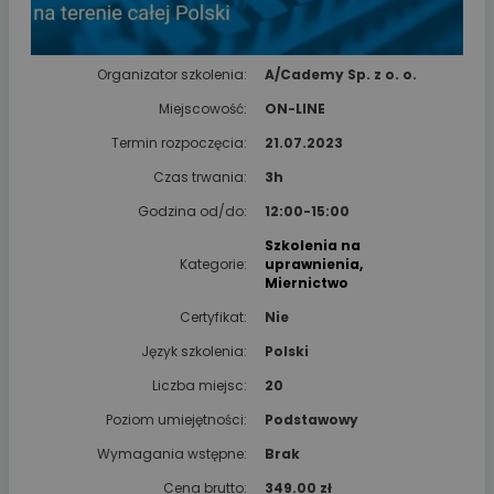
Organizator szkolenia:
A/Cademy Sp. z o. o.
Miejscowość:
ON-LINE
Termin rozpoczęcia:
21.07.2023
Czas trwania:
3h
Godzina od/do:
12:00-15:00
Szkolenia na
Kategorie:
uprawnienia
,
Miernictwo
Certyfikat:
Nie
Język szkolenia:
Polski
Liczba miejsc:
20
Poziom umiejętności:
Podstawowy
Wymagania wstępne:
Brak
Cena brutto:
349.00 zł