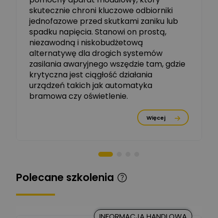
skutecznie chroni kluczowe odbiorniki
jednofazowe przed skutkami zaniku lub
Michał Szulborski
spadku napięcia. Stanowi on prostą,
Ekspert ETI - Dr inż. w
dziedzinie Aparatów
niezawodną i niskobudżetową
Zadaj pytanie
Elektrycznych / Senior
alternatywę dla drogich systemów
R&D Scientist / Product
Manager
zasilania awaryjnego wszędzie tam, gdzie
krytyczna jest ciągłość działania
Tomasz Dźwigała
urządzeń takich jak automatyka
Ekspert Menadżer
Zadaj pytanie
bramowa czy oświetlenie.
Produktu, TIM SA
Więcej
Damian Czernik
Zadaj pytanie
Ekspert ds. instalacji OZE
Piotr Muskała
Ekspert Specjalista ds
Zadaj pytanie
Polecane szkolenia
prezentacji
Kancelaria Prawna
CKC Solution
Zadaj pytanie
INFORMACJA HANDLOWA
Ekspert Prawnik