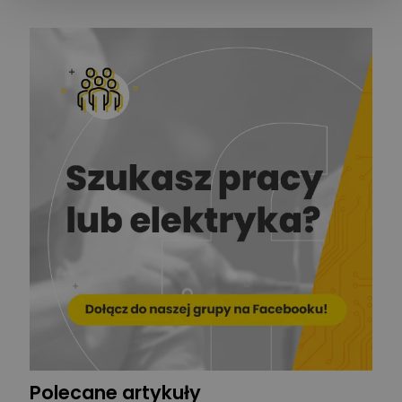
mechanik
Redakcja
Zadaj pytanie
Ekspert ds. prądu
Krzysztof
Stelęgowski
Zadaj pytanie
Ekspert
EL-ROJ
Ekspert
Zadaj pytanie
Automatyk/Elektryk/Mana
ger
Mariusz Pajkowski
Zadaj pytanie
Ekspert
Grzegorz Chudzik
Zadaj pytanie
Ekspert
Polecane artykuły