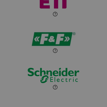
Zadaj pytanie
Ekspert Elektryk
Sandra Wiśniewska
Ekspert ds. wnętrzarskich
Zadaj pytanie
detali
Paweł Sekuła
Zadaj pytanie
Ekspert Instalator
Jaroslaw Wiater
Zadaj pytanie
Ekspert
Marcin Pełech
Zadaj pytanie
Ekspert