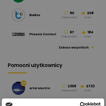
90
208
BleBox
Odpowiedzi
Ocen
67
184
Phoenix Contact
Odpowiedzi
Ocen
Zobacz wszystkich
26
113
automatyka pollin
Odpowiedzi
Ocen
Pomocni użytkownicy
34
86
Hager
Odpowiedzi
Ocen
2358
2733
artel electric
47
67
ELKO-BIS Systemy
Odpowiedzi
Ocen
Odgromowe
Odpowiedzi
Ocen
1256
790