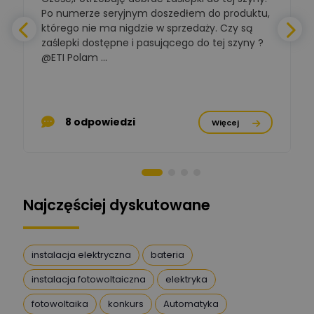
Ekspert ds. normalizacji
Po numerze seryjnym doszedłem do produktu,
którego nie ma nigdzie w sprzedaży. Czy są
BOWWE
zaślepki dostępne i pasującego do tej szyny ?
a
Ekspert ds. rozwoju
Zadaj pytanie
biznesu w sektorze online
@ETI Polam ...
i technologii
a
komputerowych
Mariusz Borowy
p
Ekspert ds. remontu starej
Zadaj pytanie
8 odpowiedzi
Więcej
chaty
Stanisław Rak
Zadaj pytanie
Ekspert P&PM
Najczęściej dyskutowane
Artur Dudek
Zadaj pytanie
Ekspert
instalacja elektryczna
bateria
instalacja fotowoltaiczna
elektryka
DanielM
Zadaj pytanie
Ekspert
fotowoltaika
konkurs
Automatyka