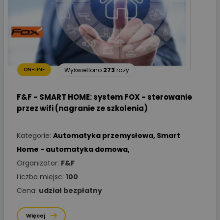
Wyświetlono
273
razy
ON-LINE
F&F - SMART HOME: system FOX - sterowanie
przez wifi (nagranie ze szkolenia)
Kategorie:
Automatyka przemysłowa
,
Smart
Home - automatyka domowa
,
Organizator:
F&F
Liczba miejsc:
100
Cena:
udział bezpłatny
Więcej