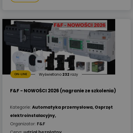
Wyświetlono
232
razy
ON-LINE
F&F - NOWOŚCI 2026 (nagranie ze szkolenia)
Kategorie:
Automatyka przemysłowa
,
Osprzęt
elektroinstalacyjny
,
Organizator:
F&F
Cena:
udział bezpłatny