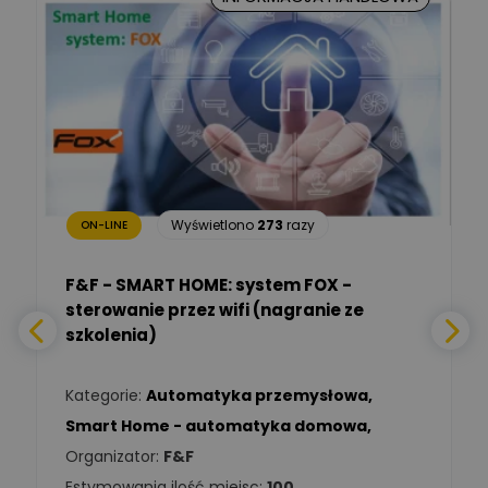
Marcin Nowicki
Ekspert mgr. inż. elektryk,
Zadaj pytanie
TIM SA
Renata
Januszewska
Zadaj pytanie
Ekspert Inżynieria
bezpieczeństwa
Wyświetlono
273
razy
ON-LINE
Adam Włastowski
Zadaj pytanie
Ekspert
F&F - SMART HOME: system FOX -
sterowanie przez wifi (nagranie ze
Daniel Michalik
szkolenia)
Zadaj pytanie
Ekspert Elektryk
Kategorie:
Automatyka przemysłowa
,
Tomasz Kowalski
Smart Home - automatyka domowa
,
Zadaj pytanie
Ekspert Elektryk
Organizator:
F&F
Estymowania ilość miejsc:
100