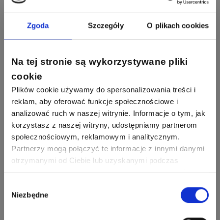
Zhandos62
50
59
Odpowiedzi
Ocen
Zamel
Odpowiedzi
Ocen
Zgoda
Szczegóły
O plikach cookies
1211
634
Szymon028
52
45
Odpowiedzi
Ocen
WAGO
Odpowiedzi
Ocen
Na tej stronie są wykorzystywane pliki
cookie
1093
594
Maras324
Odpowiedzi
Ocen
Plików cookie używamy do spersonalizowania treści i
reklam, aby oferować funkcje społecznościowe i
analizować ruch w naszej witrynie. Informacje o tym, jak
913
607
Sebastian Łyźniak
korzystasz z naszej witryny, udostępniamy partnerom
Odpowiedzi
Ocen
społecznościowym, reklamowym i analitycznym.
Partnerzy mogą połączyć te informacje z innymi danymi
Zobacz wszystkich
1112
371
otrzymanymi od Ciebie lub uzyskanymi podczas
Pysiak
Odpowiedzi
Ocen
korzystania z ich usług. Dzięki Twojej zgodzie możemy
Nasi eksperci
lepiej dopasować ofertę do Twoich zainteresowań i
Wybór
Niezbędne
preferencji.
zgody
507
971
Bartłomiej
Jaworski
Odpowiedzi
Ocen