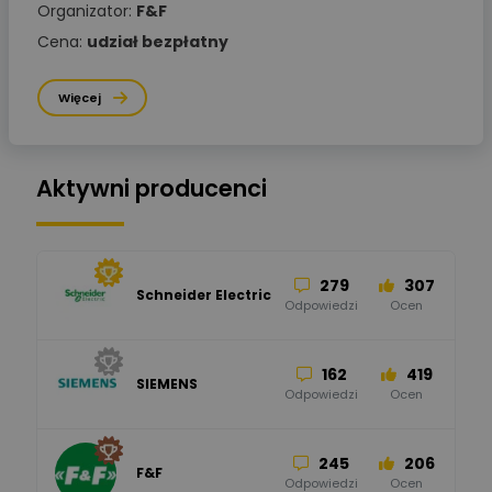
Organizator:
F&F
Cena:
udział bezpłatny
Więcej
Aktywni producenci
279
307
Schneider Electric
Odpowiedzi
Ocen
162
419
SIEMENS
Odpowiedzi
Ocen
245
206
F&F
Odpowiedzi
Ocen