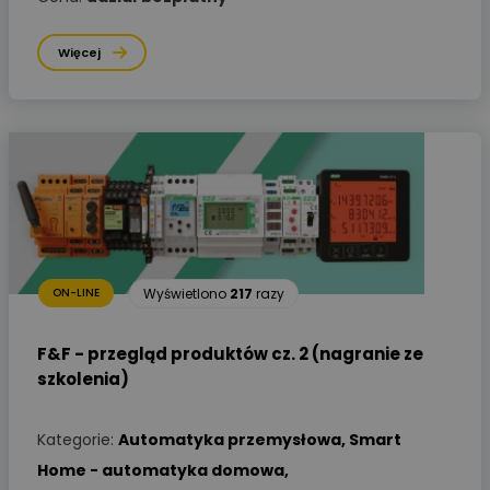
Więcej
Wyświetlono
217
razy
ON-LINE
F&F - przegląd produktów cz. 2 (nagranie ze
szkolenia)
Kategorie:
Automatyka przemysłowa
,
Smart
Home - automatyka domowa
,