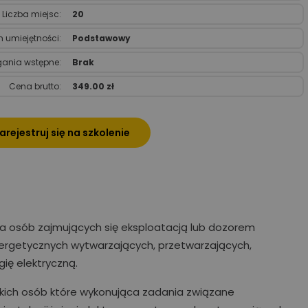
Liczba miejsc:
20
 umiejętności:
Podstawowy
nia wstępne:
Brak
Cena brutto:
349.00 zł
arejestruj się na szkolenie
 osób zajmujących się eksploatacją lub dozorem
oenergetycznych wytwarzających, przetwarzających,
ię elektryczną.
tkich osób które wykonująca zadania związane