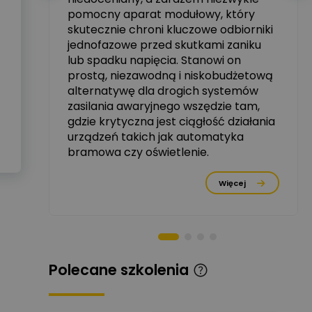
tały
pomocny aparat modułowy, który
Ekspert ABB
skutecznie chroni kluczowe odbiorniki
Zadaj pytanie
zowe
Ekspert, ABB
jednofazowe przed skutkami zaniku
lub spadku napięcia. Stanowi on
Michał Szulborski
prostą, niezawodną i niskobudżetową
Ekspert ETI - Dr inż. w
alternatywę dla drogich systemów
dziedzinie Aparatów
Zadaj pytanie
Elektrycznych / Senior
zasilania awaryjnego wszędzie tam,
R&D Scientist / Product
gdzie krytyczna jest ciągłość działania
Manager
urządzeń takich jak automatyka
rzez
bramowa czy oświetlenie.
Tomasz Dźwigała
Ekspert Menadżer
Zadaj pytanie
Produktu, TIM SA
Więcej
Damian Czernik
Zadaj pytanie
Ekspert ds. instalacji OZE
Piotr Muskała
Polecane szkolenia
Ekspert Specjalista ds
Zadaj pytanie
prezentacji