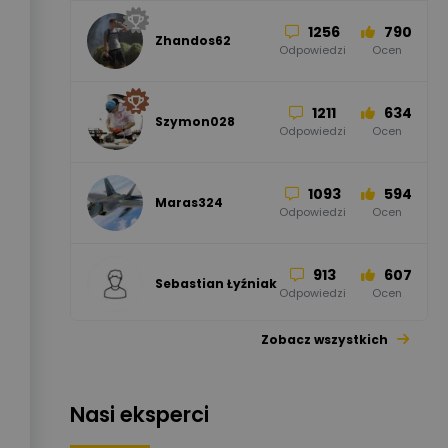
1256
790
Zhandos62
50
59
Odpowiedzi
Ocen
Zamel
Odpowiedzi
Ocen
1211
634
Szymon028
52
45
Odpowiedzi
Ocen
WAGO
Odpowiedzi
Ocen
1093
594
Maras324
Odpowiedzi
Ocen
913
607
Sebastian Łyźniak
Odpowiedzi
Ocen
Zobacz wszystkich
1112
371
Pysiak
Odpowiedzi
Ocen
Nasi eksperci
507
971
Bartłomiej