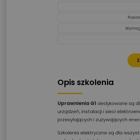
Poziom
Wymaga
Z
Opis szkolenia
Uprawnienia G1
dedykowane są dla
urządzeń, instalacji i sieci elektr
przesyłających i zużywających energ
Szkolenia elektryczne są dla wszys