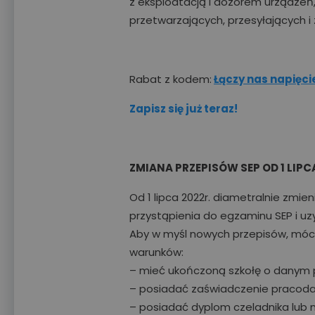
z eksploatacją i dozorem urządzeń, 
przetwarzających, przesyłających i
Rabat z kodem:
Łączy nas napięci
Zapisz się już teraz!
ZMIANA PRZEPISÓW SEP OD 1 LIPC
Od 1 lipca 2022r. diametralnie zmie
przystąpienia do egzaminu SEP i uz
Aby w myśl nowych przepisów, móc 
warunków:
– mieć ukończoną szkołę o danym 
– posiadać zaświadczenie pracod
– posiadać dyplom czeladnika lub m