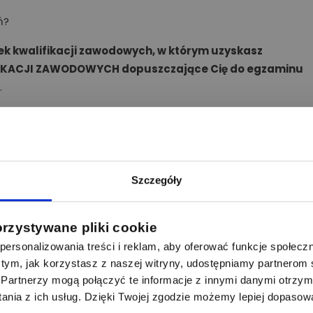
ań?
ek kwalifikacji zawodowych, w którym
uzyskasz
IKACJI ZAWODOWYCH dopuszczające Cię do egzaminu
.
Szczegóły
60
łej Polski. Posiadamy własne komisje kwalifikacyjne powołane
orzystywane pliki cookie
Regulacji Energetyki, uprawnione do egzaminowania w zakresie
ersonalizowania treści i reklam, aby oferować funkcje społecz
ych grup G1, G2, G3.
 o tym, jak korzystasz z naszej witryny, udostępniamy partnero
Partnerzy mogą połączyć te informacje z innymi danymi otrzym
nia z ich usług. Dzięki Twojej zgodzie możemy lepiej dopasow