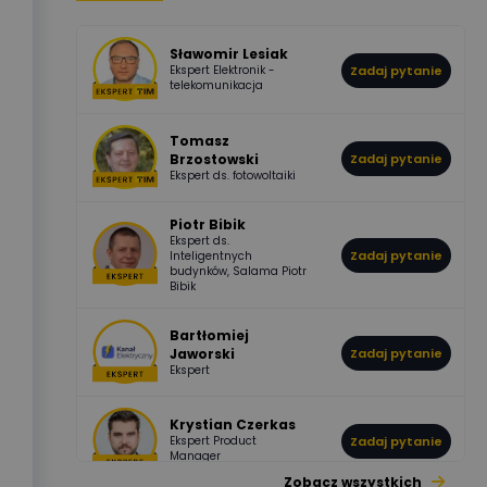
Jaworski
Odpowiedzi
Ocen
Sławomir Lesiak
Ekspert Elektronik -
Zadaj pytanie
955
374
Pawel02
telekomunikacja
Odpowiedzi
Ocen
Tomasz
Brzostowski
Zadaj pytanie
532
714
boss
Ekspert ds. fotowoltaiki
Odpowiedzi
Ocen
Piotr Bibik
Ekspert ds.
796
244
Zadaj pytanie
Inteligentnych
DawidZak
budynków, Salama Piotr
Odpowiedzi
Ocen
Bibik
Bartłomiej
Jaworski
Zadaj pytanie
Ekspert
Krystian Czerkas
Ekspert Product
Zadaj pytanie
Manager
Zobacz wszystkich