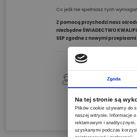
Co jeśli nie spełniasz tych wymag
Z pomocą przychodzi nasz ośrod
niezbędne ŚWIADECTWO KWALIF
SEP
zgodne z nowymi przepisami
Adrian
Zgoda
+48 535 333 1
Działamy na terenie ca
Na tej stronie są wyk
przez Prezesa Urzędu 
Plików cookie używamy do sp
uprawnień energetyczn
naszej witrynie. Informacje
reklamowym i analitycznym. 
uzyskanymi podczas korzysta