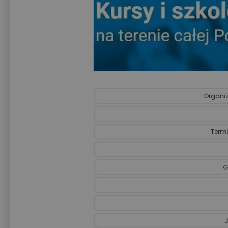
Organiz
Termi
G
J