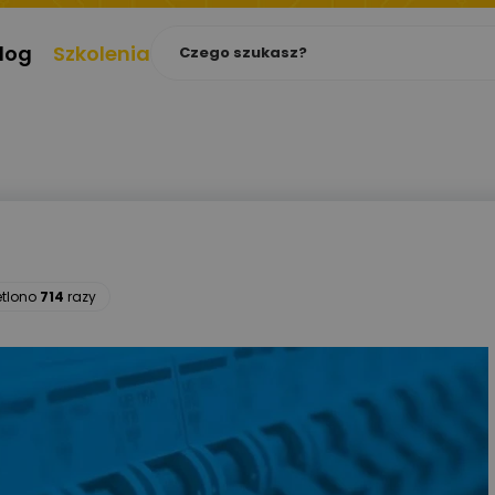
log
Szkolenia
etlono
714
razy