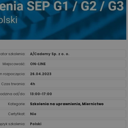
ator szkolenia:
A/Cademy Sp. z o. o.
Miejscowość:
ON-LINE
n rozpoczęcia:
26.04.2023
Czas trwania:
4h
odzina od/do:
13:00-17:00
Kategorie:
Szkolenia na uprawnienia
,
Miernictwo
Certyfikat:
Nie
ęzyk szkolenia:
Polski