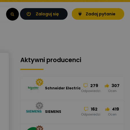
Zaloguj się
Zadaj pytanie
Aktywni producenci
279
307
Schneider Electric
Odpowiedzi
Ocen
162
419
SIEMENS
Odpowiedzi
Ocen