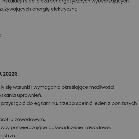
instalacji i sieci elektroenergetycznych wytwarzających,
 zużywających energię elektryczną.
e
A 2022R.
niły się warunki i wymagania określające możliwości
yskania uprawnień.
przystąpić do egzaminu, trzeba spełnić jeden z poniższych
profilu zawodowym,
awcy potwierdzające doświadczenie zawodowe,
istrza.