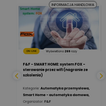
Kancelaria
INFORMACJA HANDLOWA
Prawna CKC
Zadaj pytanie
Solution
Ekspert Prawnik
Marcin Nowicki
Ekspert mgr. inż. elektryk,
Zadaj pytanie
TIM SA
22
razy
Renata
Januszewska
Zadaj pytanie
Ekspert Inżynieria
Wyświetlono
269
razy
ON-LINE
bezpieczeństwa
a -
F&F - SMART HOME: system FOX -
Adam Włastowski
Zadaj pytanie
sterowanie przez wifi (nagranie ze
Ekspert
szkolenia)
wa
,
Daniel Michalik
Zadaj pytanie
Kategorie:
Automatyka przemysłowa
,
Ekspert Elektryk
Smart Home - automatyka domowa
,
Organizator:
F&F
Tomasz Kowalski