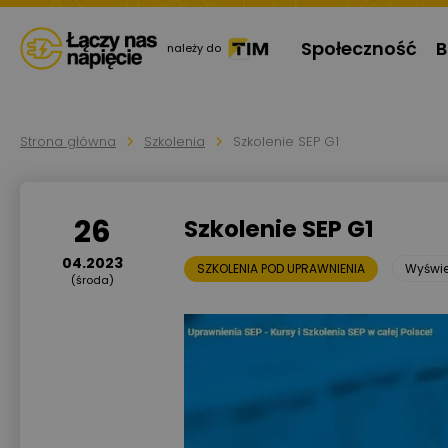
Społeczność
B
należy do
Strona główna
Szkolenia
Szkolenie SEP G1
26
Szkolenie SEP G1
04.2023
SZKOLENIA POD UPRAWNIENIA
Wyświ
(środa)