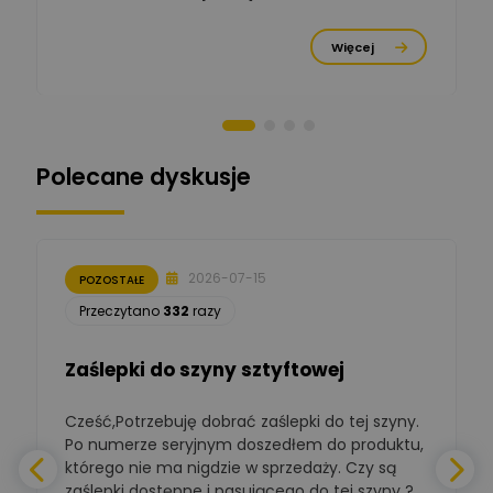
Michał Cichosz
Ekspert Menadżer
Zadaj pytanie
Więcej
Produktu, TIM S.A
Norbert Kiszka
Zadaj pytanie
Ekspert ds. zabezpieczeń
Polecane dyskusje
Moderator
Zbigniew
Zadaj pytanie
Ekspert Początkujący
2026-07-15
POZOSTAŁE
Łukasz Nowak
Przeczytano
332
razy
Ekspert ds. automatyki
Zadaj pytanie
budynkowej
Zaślepki do szyny sztyftowej
Polska Izba
Gospodarcza
Zadaj pytanie
Elektrotechniki
Cześć,Potrzebuję dobrać zaślepki do tej szyny.
W
Ekspert ds. normalizacji
Po numerze seryjnym doszedłem do produktu,
którego nie ma nigdzie w sprzedaży. Czy są
BOWWE
zaślepki dostępne i pasującego do tej szyny ?
a