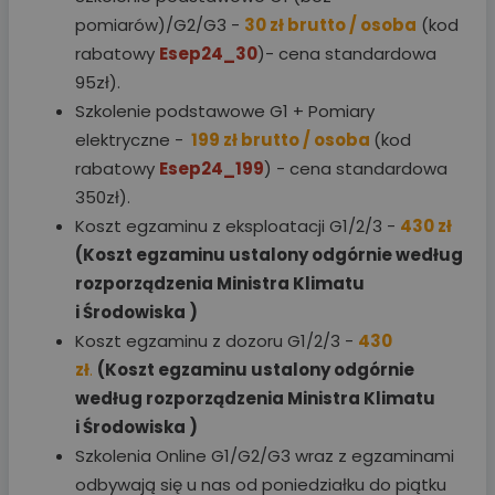
pomiarów)/G2/G3 -
30 zł brutto / osoba
(kod
rabatowy
Esep24_30
)- cena standardowa
95zł).
Szkolenie podstawowe G1 + Pomiary
elektryczne -
199 zł brutto / osoba
(kod
rabatowy
Esep24_199
) - cena standardowa
350zł).
Koszt egzaminu z eksploatacji G1/2/3 -
430 zł
(Koszt egzaminu ustalony odgórnie według
rozporządzenia Ministra Klimatu
i Środowiska )
Koszt egzaminu z dozoru G1/2/3 -
430
zł
.
(Koszt egzaminu ustalony odgórnie
według rozporządzenia Ministra Klimatu
i Środowiska )
Szkolenia Online G1/G2/G3 wraz z egzaminami
odbywają się u nas od poniedziałku do piątku