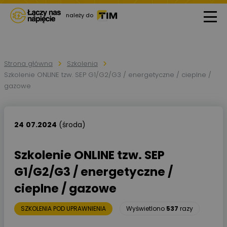
należy do
Strona główna
Szkolenia
Szkolenie ONLINE tzw. SEP G1/G2/G3 / energetyczne / cieplne /
gazowe
24
07.2024
(środa)
Szkolenie ONLINE tzw. SEP
G1/G2/G3 / energetyczne /
cieplne / gazowe
SZKOLENIA POD UPRAWNIENIA
Wyświetlono
537
razy