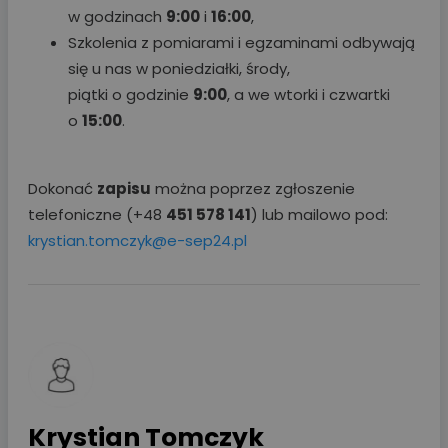
w godzinach
9:00
i
16:00
,
Szkolenia z pomiarami i egzaminami odbywają
się u nas w poniedziałki, środy,
piątki o godzinie
9:00
, a we wtorki i czwartki
o
15:00
.
Dokonać
zapisu
można poprzez zgłoszenie
telefoniczne (+48
451 578 141
) lub mailowo pod:
krystian.tomczyk@e-sep24.pl
Krystian Tomczyk