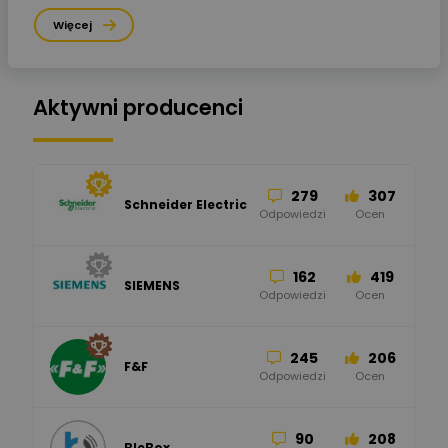
Więcej
Aktywni producenci
279
307
Schneider Electric
Odpowiedzi
Ocen
162
419
SIEMENS
Odpowiedzi
Ocen
245
206
F&F
Odpowiedzi
Ocen
90
208
BleBox