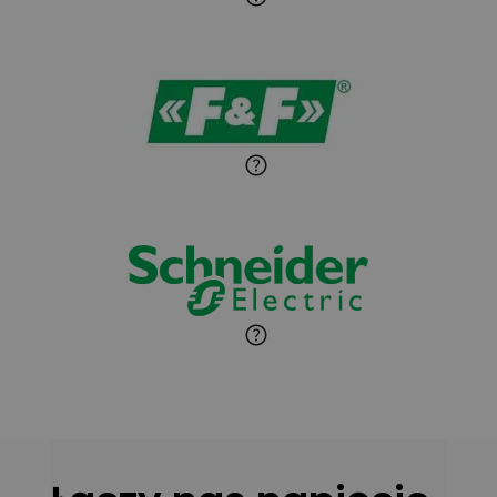
Sandra Wiśniewska
Ekspert ds. wnętrzarskich
Zadaj pytanie
detali
Paweł Sekuła
Zadaj pytanie
Ekspert Instalator
Jaroslaw Wiater
Zadaj pytanie
Ekspert
Marcin Pełech
Zadaj pytanie
Ekspert