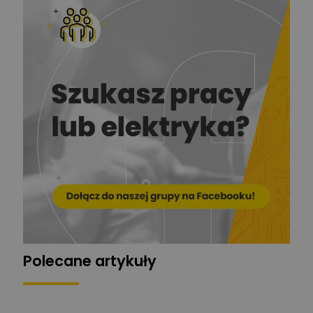
Zadaj pytanie
Ekspert ds. prądu
Krzysztof
Stelęgowski
Zadaj pytanie
Ekspert
EL-ROJ
Ekspert
Zadaj pytanie
Automatyk/Elektryk/Mana
ger
Mariusz Pajkowski
Zadaj pytanie
Ekspert
Grzegorz Chudzik
Zadaj pytanie
Ekspert
Polecane artykuły
Łukasz Bronicz
Ekspert ds. technologii
Zadaj pytanie
komputerowych