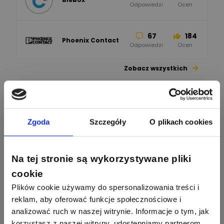
Odpowiedzi
Ocen
67
184
Phoenix Contact
Odpowiedzi
Ocen
Zobacz wszystkich
26
113
automatyka pollin
Odpowiedzi
Ocen
Pomocni użytkownicy
34
86
Hager
Zgoda
Szczegóły
O plikach cookies
Odpowiedzi
Ocen
2358
2733
artel electric
47
67
Na tej stronie są wykorzystywane pliki
ELKO-BIS Systemy
Odpowiedzi
Ocen
Odgromowe
Odpowiedzi
Ocen
cookie
Plików cookie używamy do spersonalizowania treści i
1256
790
Zhandos62
50
59
reklam, aby oferować funkcje społecznościowe i
Odpowiedzi
Ocen
Zamel
Odpowiedzi
Ocen
analizować ruch w naszej witrynie. Informacje o tym, jak
korzystasz z naszej witryny, udostępniamy partnerom