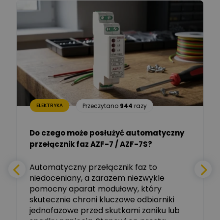
Łukasz Barton
Zadaj pytanie
Ekspert Elektryk
Dariusz Placek
Ekspert mgr inż. elektronik
Zadaj pytanie
i informatyk, Hager Polska
Sp. z o.o.
Aleksander NKT
Zadaj pytanie
Przeczytano
944
razy
ELEKTRYKA
Ekspert
Do czego może posłużyć automatyczny
Tomasz Salak
przełącznik faz AZF-7 / AZF-7S?
-
Zadaj pytanie
Ekspert
e
Automatyczny przełącznik faz to
niedoceniany, a zarazem niezwykle
Ekspert ABB
Zadaj pytanie
pomocny aparat modułowy, który
Ekspert, ABB
skutecznie chroni kluczowe odbiorniki
jednofazowe przed skutkami zaniku lub
Michał Szulborski