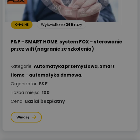
Wyświetlono
266
razy
ON-LINE
F&F - SMART HOME: system FOX - sterowanie
przez wifi (nagranie ze szkolenia)
Kategorie:
Automatyka przemysłowa
,
Smart
Home - automatyka domowa
,
Organizator:
F&F
Liczba miejsc:
100
Cena:
udział bezpłatny
Więcej