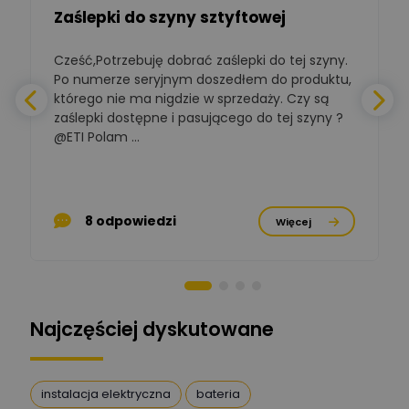
Zaślepki do szyny sztyftowej
Polska Izba
Gospodarcza
Zadaj pytanie
Elektrotechniki
Cześć,Potrzebuję dobrać zaślepki do tej szyny.
W
Ekspert ds. normalizacji
Po numerze seryjnym doszedłem do produktu,
którego nie ma nigdzie w sprzedaży. Czy są
BOWWE
zaślepki dostępne i pasującego do tej szyny ?
a
Ekspert ds. rozwoju
Zadaj pytanie
biznesu w sektorze online
@ETI Polam ...
i technologii
a
komputerowych
Mariusz Borowy
p
Ekspert ds. remontu starej
Zadaj pytanie
8 odpowiedzi
Więcej
chaty
Stanisław Rak
Zadaj pytanie
Ekspert P&PM
Najczęściej dyskutowane
Artur Dudek
Zadaj pytanie
Ekspert
instalacja elektryczna
bateria