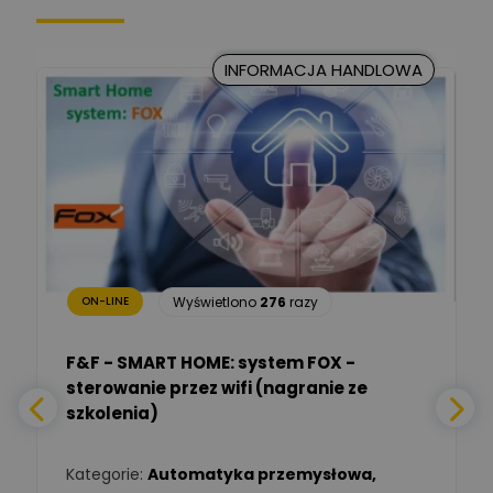
Kancelaria Prawna
CKC Solution
Zadaj pytanie
INFORMACJA HANDLOWA
Ekspert Prawnik
Marcin Nowicki
Ekspert mgr. inż. elektryk,
Zadaj pytanie
TIM SA
Renata
Januszewska
Zadaj pytanie
Ekspert Inżynieria
bezpieczeństwa
Wyświetlono
276
razy
ON-LINE
Adam Włastowski
Zadaj pytanie
Ekspert
F&F - SMART HOME: system FOX -
sterowanie przez wifi (nagranie ze
Daniel Michalik
szkolenia)
Zadaj pytanie
Ekspert Elektryk
Kategorie:
Automatyka przemysłowa
,