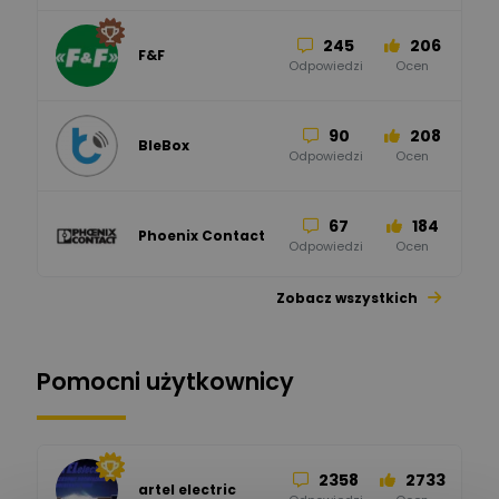
245
206
F&F
Odpowiedzi
Ocen
90
208
BleBox
Odpowiedzi
Ocen
67
184
Phoenix Contact
Odpowiedzi
Ocen
Zobacz wszystkich
26
113
automatyka pollin
Odpowiedzi
Ocen
Pomocni użytkownicy
34
86
Hager
Odpowiedzi
Ocen
2358
2733
artel electric
47
67
ELKO-BIS Systemy