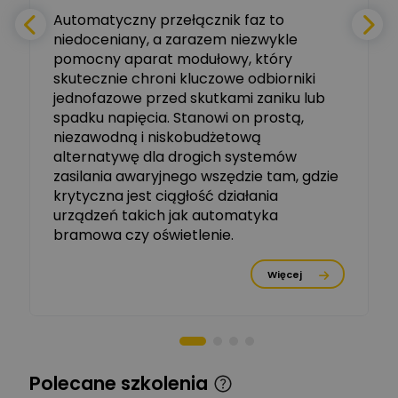
e
Automatyczny przełącznik faz to
niedoceniany, a zarazem niezwykle
Ekspert ABB
Zadaj pytanie
pomocny aparat modułowy, który
Ekspert, ABB
skutecznie chroni kluczowe odbiorniki
jednofazowe przed skutkami zaniku lub
Michał Szulborski
spadku napięcia. Stanowi on prostą,
Ekspert ETI - Dr inż. w
dziedzinie Aparatów
niezawodną i niskobudżetową
Zadaj pytanie
Elektrycznych / Senior
alternatywę dla drogich systemów
R&D Scientist / Product
Manager
zasilania awaryjnego wszędzie tam, gdzie
krytyczna jest ciągłość działania
Tomasz Dźwigała
urządzeń takich jak automatyka
Ekspert Menadżer
Zadaj pytanie
bramowa czy oświetlenie.
Produktu, TIM SA
Więcej
Damian Czernik
Zadaj pytanie
Ekspert ds. instalacji OZE
Piotr Muskała
Ekspert Specjalista ds
Zadaj pytanie
Polecane szkolenia
prezentacji