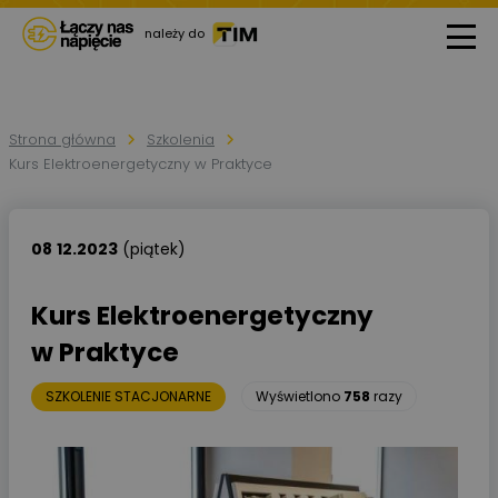
należy do
Strona główna
Szkolenia
Kurs Elektroenergetyczny w Praktyce
08
12.2023
(piątek)
Kurs Elektroenergetyczny
w Praktyce
SZKOLENIE STACJONARNE
Wyświetlono
758
razy