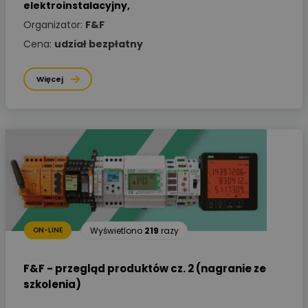
elektroinstalacyjny
,
Organizator:
F&F
Cena:
udział bezpłatny
Więcej
Wyświetlono
219
razy
ON-LINE
F&F - przegląd produktów cz. 2 (nagranie ze
szkolenia)