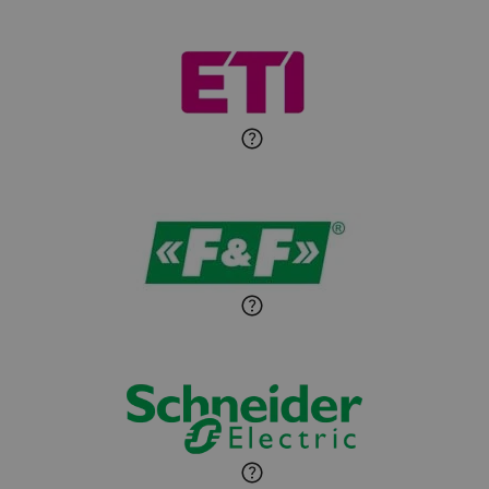
Michał Patryka
Zadaj pytanie
Ekspert Elektryk
Sandra Wiśniewska
Ekspert ds. wnętrzarskich
Zadaj pytanie
detali
Paweł Sekuła
Zadaj pytanie
Ekspert Instalator
Jaroslaw Wiater
Zadaj pytanie
Ekspert
Marcin Pełech
Zadaj pytanie
Ekspert