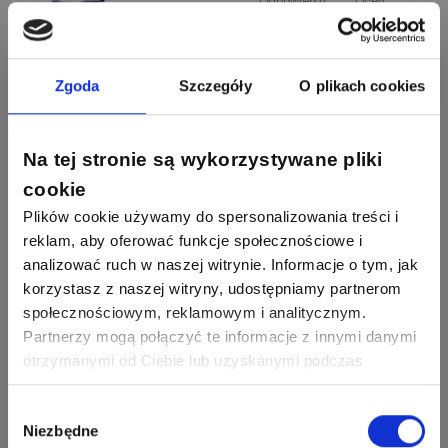
Odpowiedzi
Ocen
Odgromowe
Odpowiedzi
Ocen
1256
790
Zhandos62
50
59
Odpowiedzi
Ocen
Zgoda
Szczegóły
O plikach cookies
Zamel
Odpowiedzi
Ocen
1211
634
Szymon028
Na tej stronie są wykorzystywane pliki
52
45
Odpowiedzi
Ocen
WAGO
Odpowiedzi
Ocen
cookie
Plików cookie używamy do spersonalizowania treści i
1093
594
Maras324
reklam, aby oferować funkcje społecznościowe i
Odpowiedzi
Ocen
analizować ruch w naszej witrynie. Informacje o tym, jak
korzystasz z naszej witryny, udostępniamy partnerom
913
607
społecznościowym, reklamowym i analitycznym.
Sebastian Łyźniak
Odpowiedzi
Ocen
Partnerzy mogą połączyć te informacje z innymi danymi
otrzymanymi od Ciebie lub uzyskanymi podczas
Zobacz wszystkich
korzystania z ich usług. Dzięki Twojej zgodzie możemy
1112
371
Pysiak
Odpowiedzi
Ocen
lepiej dopasować ofertę do Twoich zainteresowań i
Wybór
Niezbędne
preferencji.
zgody
Nasi eksperci