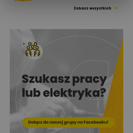
Zobacz wszystkich
Jacek Niżyński
Ekspert Elektromechanik,
Zadaj pytanie
mechanik
Redakcja
Zadaj pytanie
Ekspert ds. prądu
Krzysztof
Stelęgowski
Zadaj pytanie
Ekspert
EL-ROJ
Ekspert
Zadaj pytanie
Automatyk/Elektryk/Mana
ger
Mariusz Pajkowski
Zadaj pytanie
Ekspert