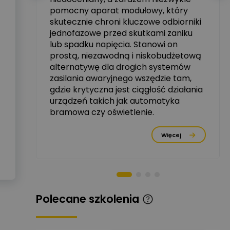
tały
pomocny aparat modułowy, który
Ekspert ABB
skutecznie chroni kluczowe odbiorniki
Zadaj pytanie
zowe
Ekspert, ABB
jednofazowe przed skutkami zaniku
lub spadku napięcia. Stanowi on
Michał Szulborski
prostą, niezawodną i niskobudżetową
Ekspert ETI - Dr inż. w
alternatywę dla drogich systemów
dziedzinie Aparatów
Zadaj pytanie
Elektrycznych / Senior
zasilania awaryjnego wszędzie tam,
R&D Scientist / Product
gdzie krytyczna jest ciągłość działania
Manager
urządzeń takich jak automatyka
rzez
bramowa czy oświetlenie.
Tomasz Dźwigała
Ekspert Menadżer
Zadaj pytanie
Produktu, TIM SA
Więcej
Damian Czernik
Zadaj pytanie
Ekspert ds. instalacji OZE
Piotr Muskała
Polecane szkolenia
Ekspert Specjalista ds
Zadaj pytanie
prezentacji