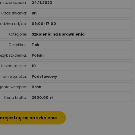
n rozpoczęcia:
24.11.2023
Czas trwania:
8h
odzina od/do:
09:00-17:00
Kategorie:
Szkolenia na uprawnienia
Certyfikat:
Tak
ęzyk szkolenia:
Polski
Liczba miejsc:
10
 umiejętności:
Podstawowy
nia wstępne:
Brak
Cena brutto:
2900.00 zł
arejestruj się na szkolenie