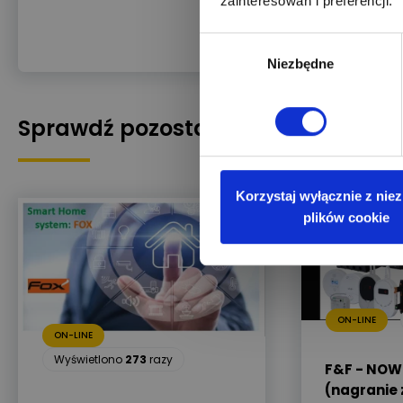
wyróżnia A/Cademy!
zainteresowań i preferencji.
Stawiamy na zdobywan
Wybór
Niezbędne
zgody
Sprawdź pozostałe szkolenia
Korzystaj wyłącznie z nie
plików cookie
ON-LINE
ON-LINE
Wyświetlono
273
razy
F&F - NOW
(nagranie 