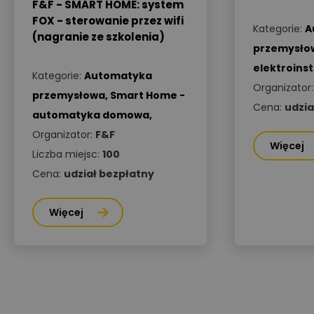
F&F - SMART HOME: system
FOX - sterowanie przez wifi
Kategorie:
A
(nagranie ze szkolenia)
przemysło
elektroins
Kategorie:
Automatyka
Organizator
przemysłowa
,
Smart Home -
Cena:
udzia
automatyka domowa
,
Organizator:
F&F
Więcej
Liczba miejsc:
100
Cena:
udział bezpłatny
Więcej