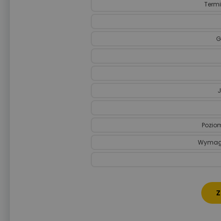
Termi
G
J
Poziom
Wymaga
Z