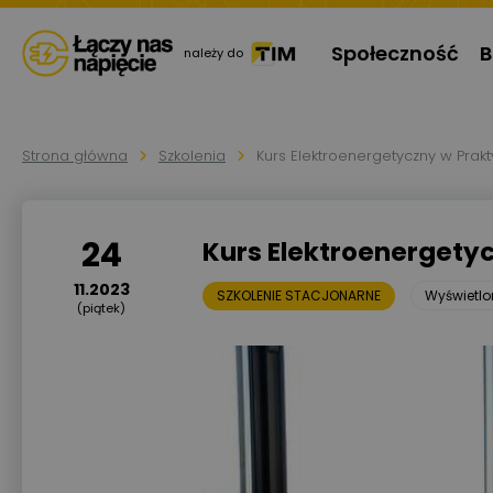
Społeczność
B
należy do
Strona główna
Szkolenia
Kurs Elektroenergetyczny w Prak
24
Kurs Elektroenergety
11.2023
SZKOLENIE STACJONARNE
Wyświetl
(piątek)