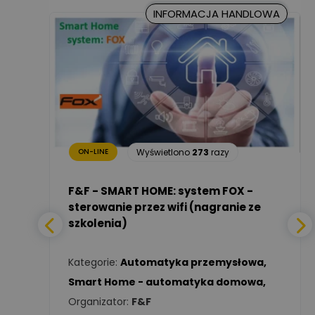
Kancelaria
INFORMACJA HANDLOWA
Prawna CKC
Zadaj pytanie
Solution
Ekspert Prawnik
Marcin Nowicki
Ekspert mgr. inż. elektryk,
Zadaj pytanie
TIM SA
26
razy
Renata
Januszewska
Zadaj pytanie
Ekspert Inżynieria
Wyświetlono
273
razy
ON-LINE
bezpieczeństwa
a -
F&F - SMART HOME: system FOX -
Adam Włastowski
Zadaj pytanie
sterowanie przez wifi (nagranie ze
Ekspert
szkolenia)
wa
,
Daniel Michalik
Zadaj pytanie
Kategorie:
Automatyka przemysłowa
,
Ekspert Elektryk
Smart Home - automatyka domowa
,
Organizator:
F&F
Tomasz Kowalski