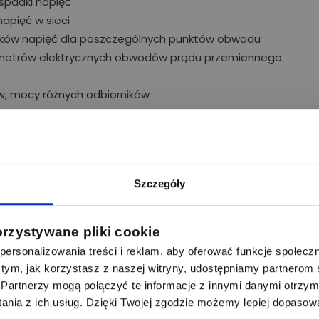
spadki napięć
apięć w sieci
ków napięć dla poszczególnych punktów obwodu
arametrów elektrycznych obwodów prądu przemiennego
ów, mocy różnych odbiorników
mpensacja mocy biernej
oniczne
olenie-4-dniowe/
Szczegóły
orzystywane pliki cookie
ersonalizowania treści i reklam, aby oferować funkcje społecz
 o tym, jak korzystasz z naszej witryny, udostępniamy partnero
60
Partnerzy mogą połączyć te informacje z innymi danymi otrzym
 nowa jakość i nowatorskie podejście do szkoleń to coś, co
nia z ich usług. Dzięki Twojej zgodzie możemy lepiej dopasow