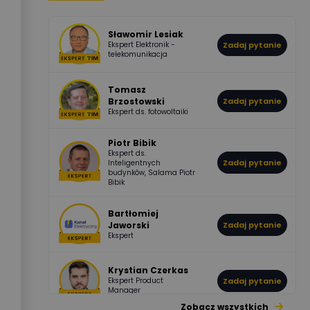
Jaworski
Odpowiedzi
Ocen
Sławomir Lesiak
Ekspert Elektronik -
Zadaj pytanie
955
374
Pawel02
telekomunikacja
Odpowiedzi
Ocen
Tomasz
Brzostowski
Zadaj pytanie
532
714
boss
Ekspert ds. fotowoltaiki
Odpowiedzi
Ocen
Piotr Bibik
Ekspert ds.
796
244
Zadaj pytanie
Inteligentnych
DawidZak
budynków, Salama Piotr
Odpowiedzi
Ocen
Bibik
Bartłomiej
Jaworski
Zadaj pytanie
Ekspert
Krystian Czerkas
Ekspert Product
Zadaj pytanie
Manager
Zobacz wszystkich