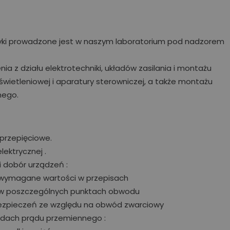
tyki prowadzone jest w naszym laboratorium pod nadzorem
a z działu elektrotechniki, układów zasilania i montażu
oświetleniowej i aparatury sterowniczej, a także montażu
nego.
 przepięciowe.
elektrycznej .
i dobór urządzeń :
 i wymagane wartości w przepisach
a w poszczególnych punktach obwodu
bezpieczeń ze względu na obwód zwarciowy
dach prądu przemiennego :