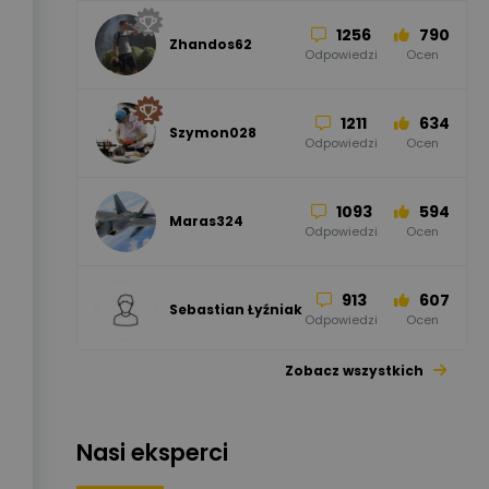
1256
790
Zhandos62
50
59
Odpowiedzi
Ocen
Zamel
Odpowiedzi
Ocen
1211
634
Szymon028
52
45
Odpowiedzi
Ocen
WAGO
Odpowiedzi
Ocen
1093
594
Maras324
Odpowiedzi
Ocen
913
607
Sebastian Łyźniak
Odpowiedzi
Ocen
Zobacz wszystkich
1112
371
Pysiak
Odpowiedzi
Ocen
Nasi eksperci
507
971
Bartłomiej