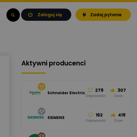
Zaloguj się
Zadaj pytanie
Aktywni producenci
279
307
Schneider Electric
Odpowiedzi
Ocen
162
419
SIEMENS
Odpowiedzi
Ocen