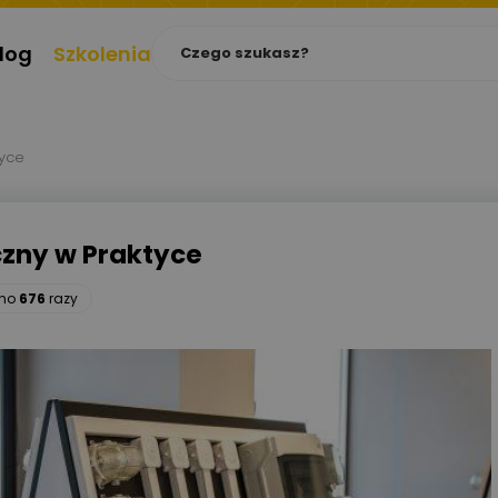
log
Szkolenia
tyce
czny w Praktyce
ono
676
razy