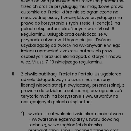
wolne od wad prawnych oraz roszczeń podmiotów
trzecich oraz że przysługują mu majątkowe prawa
autorskie do Treści, które nie są ograniczone na
rzecz żadnej osoby trzeciej lub, że przysługują mu
prawa do korzystania z tych Treści (licencja), na
polach eksploatacji określonych w cz. VI ust. 6
Regulaminu. Usługobiorca oświadcza, że w
przypadku utworów, których nie jest Twórcą
uzyskał zgodę od twórcy na wykonywanie w jego
imieniu uprawnień z zakresu autorskich praw
osobistych oraz udzielania zgód, o których mowa
w cz. VI ust. 7-10 niniejszego regulaminu.
6.
Z chwilą publikacji Treści na Portalu, Usługobiorca
udziela Usługodawcy na czas nieoznaczony
licencji nieodpłatnej, niewyłącznej, przenoszalnej, z
prawem do udzielania sublicencji, bez ograniczeń
terytorialnych, na korzystanie z ww. utworów na
następujących polach eksploatacji:
1)
w zakresie utrwalania i zwielokrotniania utworu
- wytwarzanie egzemplarzy utworu dowolną
techniką, w szczególności drukarską,
reprograficzną, zapisu magnetycznego oraz