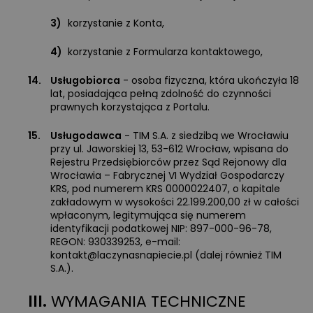
3)
korzystanie z Konta,
4)
korzystanie z Formularza kontaktowego,
14.
Usługobiorca
- osoba fizyczna, która ukończyła 18
lat, posiadająca pełną zdolność do czynności
prawnych korzystająca z Portalu.
15.
Usługodawca
- TIM S.A. z siedzibą we Wrocławiu
przy ul. Jaworskiej 13, 53-612 Wrocław, wpisana do
Rejestru Przedsiębiorców przez Sąd Rejonowy dla
Wrocławia – Fabrycznej VI Wydział Gospodarczy
KRS, pod numerem KRS 0000022407, o kapitale
zakładowym w wysokości 22.199.200,00 zł w całości
wpłaconym, legitymująca się numerem
identyfikacji podatkowej NIP: 897-000-96-78,
REGON: 930339253, e-mail:
kontakt@laczynasnapiecie.pl
(dalej również TIM
S.A.).
III.
WYMAGANIA TECHNICZNE