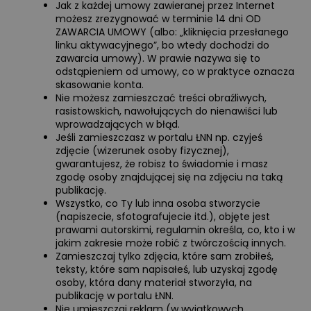
Jak z każdej umowy zawieranej przez Internet
możesz zrezygnować w terminie 14 dni OD
ZAWARCIA UMOWY (albo: „kliknięcia przesłanego
linku aktywacyjnego”, bo wtedy dochodzi do
zawarcia umowy). W prawie nazywa się to
odstąpieniem od umowy, co w praktyce oznacza
skasowanie konta.
Nie możesz zamieszczać treści obraźliwych,
rasistowskich, nawołujących do nienawiści lub
wprowadzających w błąd.
Jeśli zamieszczasz w portalu ŁNN np. czyjeś
zdjęcie (wizerunek osoby fizycznej),
gwarantujesz, że robisz to świadomie i masz
zgodę osoby znajdującej się na zdjęciu na taką
publikację.
Wszystko, co Ty lub inna osoba stworzycie
(napiszecie, sfotografujecie itd.), objęte jest
prawami autorskimi, regulamin określa, co, kto i w
jakim zakresie może robić z twórczością innych.
Zamieszczaj tylko zdjęcia, które sam zrobiłeś,
teksty, które sam napisałeś, lub uzyskaj zgodę
osoby, która dany materiał stworzyła, na
publikację w portalu ŁNN.
Nie umieszczaj reklam (w wyjątkowych