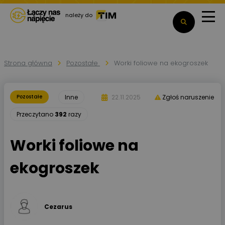
należy do
Strona główna
Pozostałe
Worki foliowe na ekogroszek
Pozostałe
Inne
22.11.2025
Zgłoś naruszenie
Przeczytano
392
razy
Worki foliowe na
ekogroszek
Cezarus