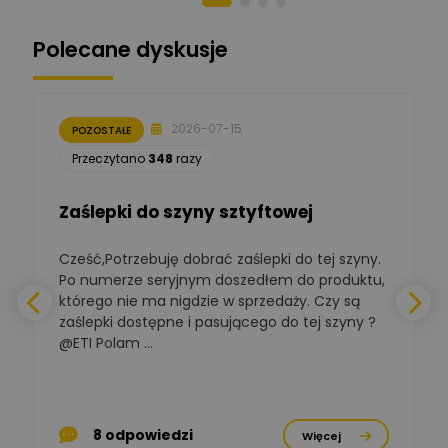
Norbert Kiszka
Zadaj pytanie
Ekspert ds. zabezpieczeń
Polecane dyskusje
Moderator
Zbigniew
Zadaj pytanie
Ekspert Początkujący
2026-07-15
POZOSTAŁE
Łukasz Nowak
Przeczytano
348
razy
Ekspert ds. automatyki
Zadaj pytanie
budynkowej
Zaślepki do szyny sztyftowej
Polska Izba
Gospodarcza
Cześć,Potrzebuję dobrać zaślepki do tej szyny.
W
Zadaj pytanie
Elektrotechniki
Po numerze seryjnym doszedłem do produktu,
Ekspert ds. normalizacji
którego nie ma nigdzie w sprzedaży. Czy są
zaślepki dostępne i pasującego do tej szyny ?
a
BOWWE
Ekspert ds. rozwoju
@ETI Polam ...
Zadaj pytanie
biznesu w sektorze online
a
i technologii
komputerowych
p
Mariusz Borowy
8 odpowiedzi
Więcej
Ekspert ds. remontu starej
Zadaj pytanie