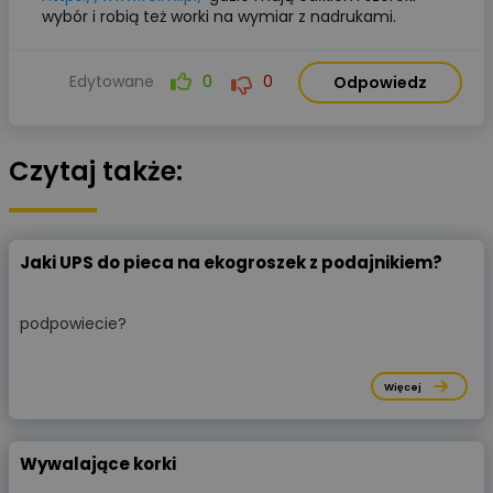
wybór i robią też worki na wymiar z nadrukami.
Edytowane
0
0
Odpowiedz
Czytaj także:
Jaki UPS do pieca na ekogroszek z podajnikiem?
podpowiecie?
Więcej
Wywalające korki