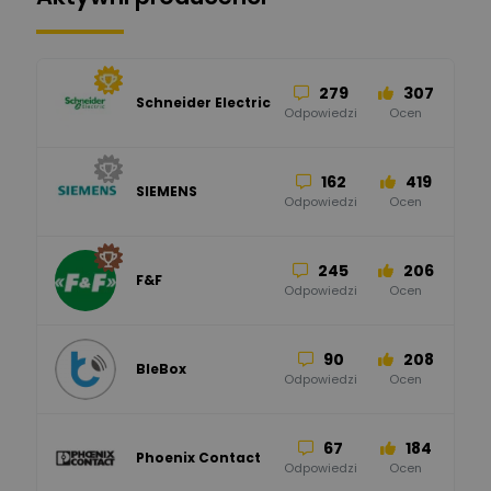
279
307
Schneider Electric
Odpowiedzi
Ocen
162
419
SIEMENS
Odpowiedzi
Ocen
245
206
F&F
Odpowiedzi
Ocen
90
208
BleBox
Odpowiedzi
Ocen
67
184
Phoenix Contact
Odpowiedzi
Ocen