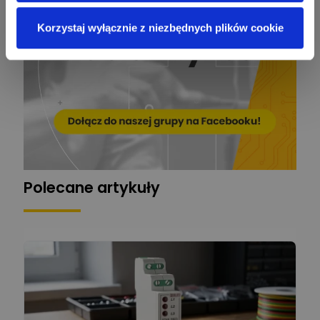
EL-ROJ
Korzystaj wyłącznie z niezbędnych plików cookie
Ekspert
Zadaj pytanie
Automatyk/Elektryk/Mana
ger
Mariusz Pajkowski
Zadaj pytanie
Ekspert
Grzegorz Chudzik
Zadaj pytanie
Ekspert
Polecane artykuły
Łukasz Bronicz
Ekspert ds. technologii
Zadaj pytanie
komputerowych
Łukasz Barton
Zadaj pytanie
Ekspert Elektryk
Dariusz Placek