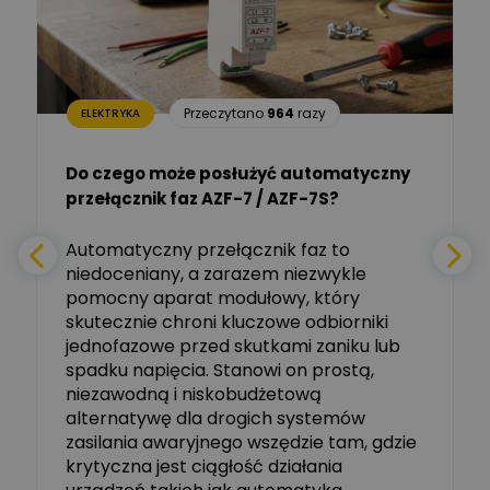
Ekspert mgr inż. elektronik
Zadaj pytanie
i informatyk, Hager Polska
Sp. z o.o.
Aleksander NKT
Zadaj pytanie
Przeczytano
964
razy
ELEKTRYKA
Ekspert
Do czego może posłużyć automatyczny
Tomasz Salak
przełącznik faz AZF-7 / AZF-7S?
-
Zadaj pytanie
Ekspert
e
Automatyczny przełącznik faz to
niedoceniany, a zarazem niezwykle
Ekspert ABB
Zadaj pytanie
pomocny aparat modułowy, który
Ekspert, ABB
skutecznie chroni kluczowe odbiorniki
jednofazowe przed skutkami zaniku lub
Michał Szulborski
spadku napięcia. Stanowi on prostą,
Ekspert ETI - Dr inż. w
dziedzinie Aparatów
niezawodną i niskobudżetową
Zadaj pytanie
Elektrycznych / Senior
alternatywę dla drogich systemów
R&D Scientist / Product
Manager
zasilania awaryjnego wszędzie tam, gdzie
krytyczna jest ciągłość działania
Tomasz Dźwigała