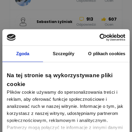
Odpowiedzi
Ocen
913
607
Sebastian Łyźniak
Odpowiedzi
Ocen
Zobacz wszystkich
1112
371
Pysiak
Odpowiedzi
Ocen
Zgoda
Szczegóły
O plikach cookies
Nasi eksperci
507
971
Bartłomiej
Jaworski
Odpowiedzi
Ocen
Na tej stronie są wykorzystywane pliki
cookie
Sławomir Lesiak
Ekspert Elektronik -
Zadaj pytanie
955
374
Plików cookie używamy do spersonalizowania treści i
Pawel02
telekomunikacja
Odpowiedzi
Ocen
reklam, aby oferować funkcje społecznościowe i
analizować ruch w naszej witrynie. Informacje o tym, jak
Tomasz
Brzostowski
Zadaj pytanie
korzystasz z naszej witryny, udostępniamy partnerom
532
714
boss
Ekspert ds. fotowoltaiki
Odpowiedzi
Ocen
społecznościowym, reklamowym i analitycznym.
Partnerzy mogą połączyć te informacje z innymi danymi
Piotr Bibik