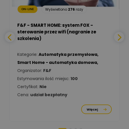
Wyświetlono
276
razy
ON-LINE
Adam Włastowski
Zadaj pytanie
Ekspert
F&F - SMART HOME: system FOX -
sterowanie przez wifi (nagranie ze
Daniel Michalik
szkolenia)
Zadaj pytanie
Ekspert Elektryk
Kategorie:
Automatyka przemysłowa
,
Tomasz Kowalski
Smart Home - automatyka domowa
,
Zadaj pytanie
Ekspert Elektryk
Organizator:
F&F
Estymowania ilość miejsc:
100
Damian
Chróściński
Zadaj pytanie
Certyfikat:
Nie
Ekspert
Cena:
udział bezpłatny
Michał Cichosz
Ekspert Menadżer
Zadaj pytanie
Więcej
Produktu, TIM S.A