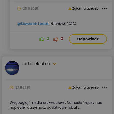
25.11.2025
Zgłoś naruszenie
@Sławomir Lesiak
: zbanować😆😆
0
0
Odpowiedz
artel electric
23.11.2025
Zgłoś naruszenie
Wygoogluj "media art wrocław". Na hasło "Łączy nas
napięcie" otrzymasz dodatkowe rabaty.