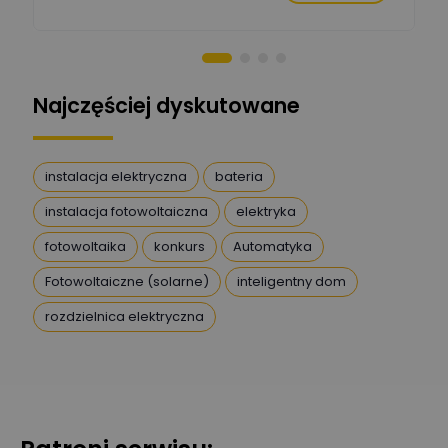
chaty
Stanisław Rak
Zadaj pytanie
Ekspert P&PM
Najczęściej dyskutowane
Artur Dudek
Zadaj pytanie
Ekspert
instalacja elektryczna
bateria
instalacja fotowoltaiczna
elektryka
DanielM
Zadaj pytanie
Ekspert
fotowoltaika
konkurs
Automatyka
Fotowoltaiczne (solarne)
inteligentny dom
Przemysław
rozdzielnica elektryczna
Szafrański
Zadaj pytanie
Ekspert
Karol
Zadaj pytanie
Ekspert Elektryk