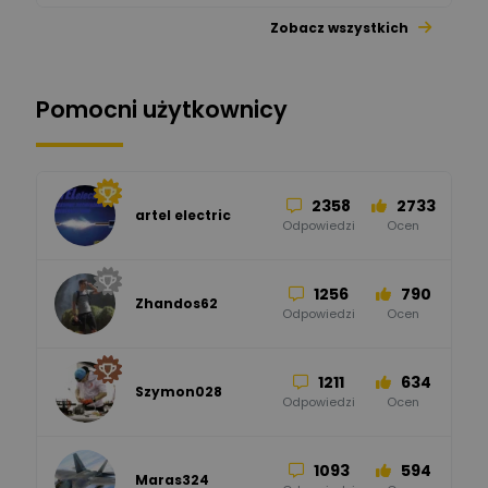
Zobacz wszystkich
26
113
automatyka pollin
Odpowiedzi
Ocen
Pomocni użytkownicy
34
86
Hager
Odpowiedzi
Ocen
2358
2733
artel electric
47
67
ELKO-BIS Systemy
Odpowiedzi
Ocen
Odgromowe
Odpowiedzi
Ocen
1256
790
Zhandos62
50
59
Odpowiedzi
Ocen
Zamel
Odpowiedzi
Ocen
1211
634
Szymon028
52
45
Odpowiedzi
Ocen
WAGO
Odpowiedzi
Ocen
1093
594
Maras324