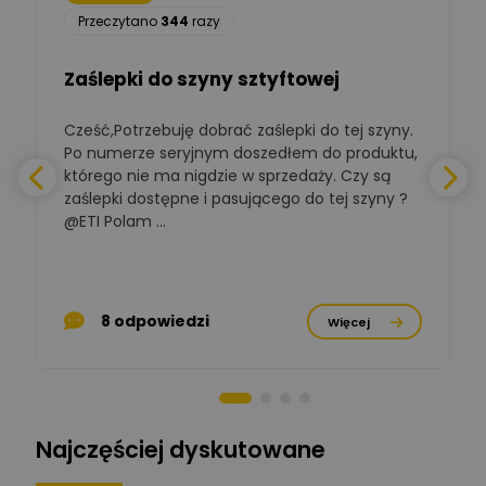
Łukasz Nowak
Przeczytano
344
razy
Ekspert ds. automatyki
Zadaj pytanie
budynkowej
Zaślepki do szyny sztyftowej
Polska Izba
Gospodarcza
Cześć,Potrzebuję dobrać zaślepki do tej szyny.
W
Zadaj pytanie
Elektrotechniki
Po numerze seryjnym doszedłem do produktu,
Ekspert ds. normalizacji
którego nie ma nigdzie w sprzedaży. Czy są
zaślepki dostępne i pasującego do tej szyny ?
a
BOWWE
Ekspert ds. rozwoju
@ETI Polam ...
Zadaj pytanie
biznesu w sektorze online
a
i technologii
komputerowych
p
Mariusz Borowy
8 odpowiedzi
Więcej
Ekspert ds. remontu starej
Zadaj pytanie
chaty
Stanisław Rak
Zadaj pytanie
Ekspert P&PM
Najczęściej dyskutowane