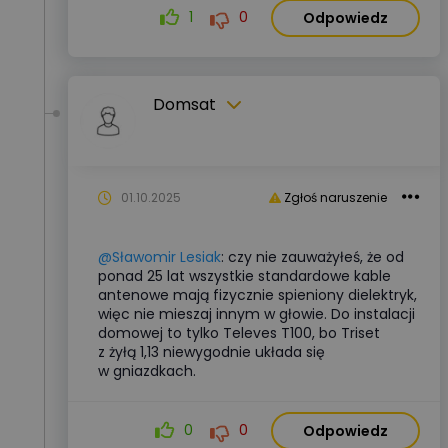
1
0
Odpowiedz
Domsat
01.10.2025
Zgłoś naruszenie
@Sławomir Lesiak
: czy nie zauważyłeś, że od
ponad 25 lat wszystkie standardowe kable
antenowe mają fizycznie spieniony dielektryk,
więc nie mieszaj innym w głowie. Do instalacji
domowej to tylko Televes T100, bo Triset
z żyłą 1,13 niewygodnie układa się
w gniazdkach.
0
0
Odpowiedz