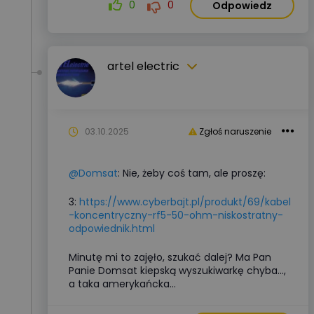
0
0
Odpowiedz
artel electric
03.10.2025
Zgłoś naruszenie
@Domsat
: Nie, żeby coś tam, ale proszę:
3:
https://www.cyberbajt.pl/produkt/69/kabel
-koncentryczny-rf5-50-ohm-niskostratny-
odpowiednik.html
Minutę mi to zajęło, szukać dalej? Ma Pan
Panie Domsat kiepską wyszukiwarkę chyba...,
a taka amerykańcka...