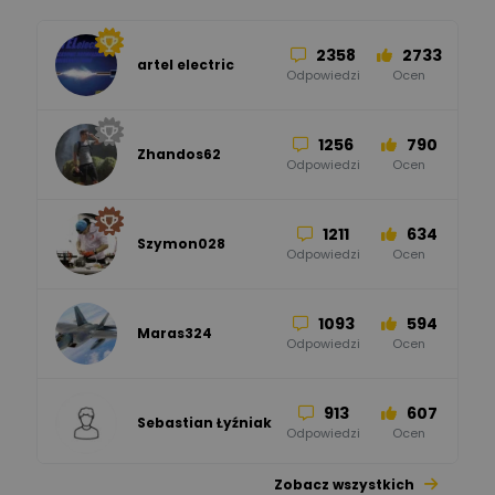
Odpowiedzi
Ocen
2358
2733
artel electric
47
67
ELKO-BIS Systemy
Odpowiedzi
Ocen
Odgromowe
Odpowiedzi
Ocen
1256
790
Zhandos62
50
59
Odpowiedzi
Ocen
Zamel
Odpowiedzi
Ocen
1211
634
Szymon028
52
45
Odpowiedzi
Ocen
WAGO
Odpowiedzi
Ocen
1093
594
Maras324
Odpowiedzi
Ocen
913
607
Sebastian Łyźniak
Odpowiedzi
Ocen
Zobacz wszystkich