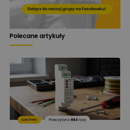
Zadaj pytanie
Ekspert
Grzegorz Chudzik
Zadaj pytanie
Ekspert
Polecane artykuły
Łukasz Bronicz
Ekspert ds. technologii
Zadaj pytanie
komputerowych
Łukasz Barton
Zadaj pytanie
Ekspert Elektryk
Dariusz Placek
Ekspert mgr inż. elektronik
Zadaj pytanie
i informatyk, Hager Polska
Sp. z o.o.
Aleksander NKT
Zadaj pytanie
Przeczytano
963
razy
ELEKTRYKA
Ekspert