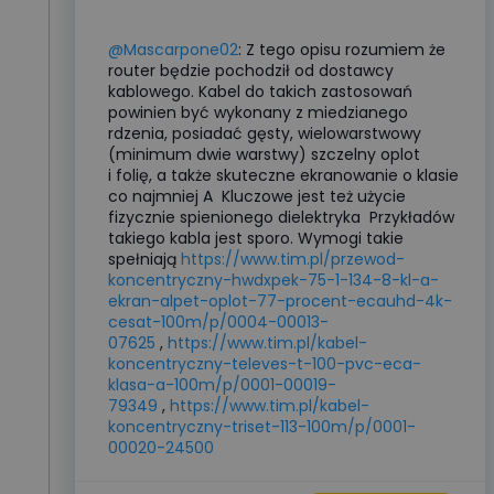
@Mascarpone02
: Z tego opisu rozumiem że
router będzie pochodził od dostawcy
kablowego. Kabel do takich zastosowań
powinien być wykonany z miedzianego
rdzenia, posiadać gęsty, wielowarstwowy
(minimum dwie warstwy) szczelny oplot
i folię, a także skuteczne ekranowanie o klasie
co najmniej A Kluczowe jest też użycie
fizycznie spienionego dielektryka Przykładów
takiego kabla jest sporo. Wymogi takie
spełniają
https://www.tim.pl/przewod-
koncentryczny-hwdxpek-75-1-134-8-kl-a-
ekran-alpet-oplot-77-procent-ecauhd-4k-
cesat-100m/p/0004-00013-
07625
,
https://www.tim.pl/kabel-
koncentryczny-televes-t-100-pvc-eca-
klasa-a-100m/p/0001-00019-
79349
,
https://www.tim.pl/kabel-
koncentryczny-triset-113-100m/p/0001-
00020-24500