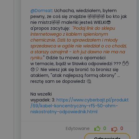
@Domsat
: Uchacha, wiedziałem, byłem
pewny, że coś się znajdzie 🤣🤣🤣🤣 bo kto jak
nie mistrz🤣🤣 maleńki jesteś WIELKI😎
a'propos zacytuję:
"Podaj link do sklepu
internetowego z kablem spienionym
chemicznie. Dziś to sprawdzałem i młody
sprzedawca w ogóle nie wiedział o co chodzi,
a starszy oznajmił - ich już dawno nie ma na
rynku
.
" Gdzie tu mowa o oporności
w temacie, bądź w Sławka odpowiedzi ??? ✋✋
😞🎈 Nie wiesz jak się bronić to bronisz się
atakiem, "atak najlepszą formą obrony" ...
resztę sam se dopowiedz 🤔
Na wszelki
wypadek: 3:
https://www.cyberbajt.pl/produkt
/69/kabel-koncentryczny-rf5-50-ohm-
niskostratny-odpowiednik.html
Edytowane
0
0