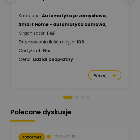
Ekspert Elektryk
Kategorie:
Automatyka przemysłowa
,
Tomasz Kowalski
Smart Home - automatyka domowa
,
Zadaj pytanie
Ekspert Elektryk
Organizator:
F&F
Estymowania ilość miejsc:
100
Damian
Chróściński
Zadaj pytanie
Certyfikat:
Nie
Ekspert
Cena:
udział bezpłatny
Michał Cichosz
Ekspert Menadżer
Zadaj pytanie
Więcej
Produktu, TIM S.A
Norbert Kiszka
Zadaj pytanie
Ekspert ds. zabezpieczeń
Polecane dyskusje
Moderator
Zbigniew
Zadaj pytanie
Ekspert Początkujący
2026-07-15
POZOSTAŁE