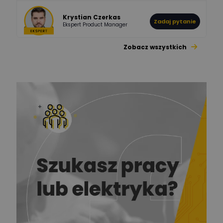
Krystian Czerkas
Zadaj pytanie
Ekspert Product Manager
Zobacz wszystkich
Jacek Niżyński
Ekspert Elektromechanik,
Zadaj pytanie
mechanik
Redakcja
Zadaj pytanie
Ekspert ds. prądu
Krzysztof
Stelęgowski
Zadaj pytanie
Ekspert
EL-ROJ
Ekspert
Zadaj pytanie
Automatyk/Elektryk/Mana
ger
Mariusz Pajkowski