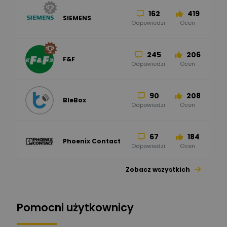
162
419
SIEMENS
Odpowiedzi
Ocen
245
206
F&F
Odpowiedzi
Ocen
90
208
BleBox
Odpowiedzi
Ocen
67
184
Phoenix Contact
Odpowiedzi
Ocen
Zobacz wszystkich
26
113
automatyka pollin
Odpowiedzi
Ocen
Pomocni użytkownicy
34
86
Hager