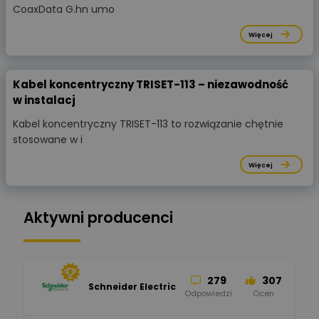
CoaxData G.hn umo
Więcej
Kabel koncentryczny TRISET-113 – niezawodność
w instalacj
Kabel koncentryczny TRISET-113 to rozwiązanie chętnie
stosowane w i
Więcej
Aktywni producenci
279
307
Schneider Electric
Odpowiedzi
Ocen