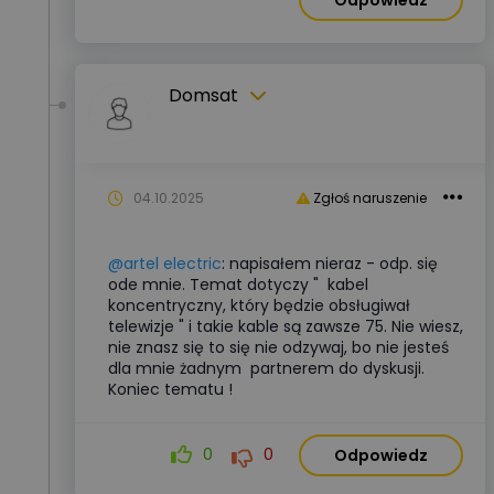
Odpowiedz
Domsat
04.10.2025
Zgłoś naruszenie
@artel electric
: napisałem nieraz - odp. się
ode mnie. Temat dotyczy " kabel
koncentryczny, który będzie obsługiwał
telewizje " i takie kable są zawsze 75. Nie wiesz,
nie znasz się to się nie odzywaj, bo nie jesteś
dla mnie żadnym partnerem do dyskusji.
Koniec tematu !
0
0
Odpowiedz