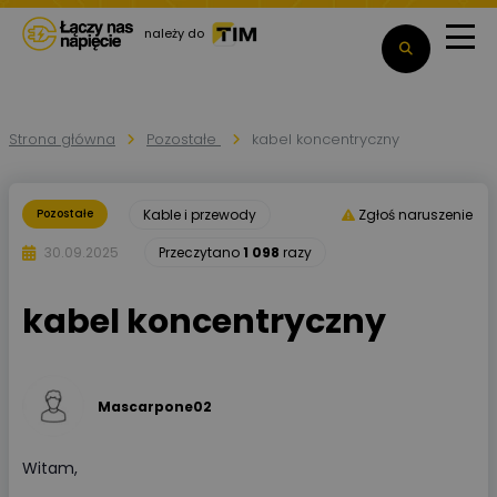
należy do
Strona główna
Pozostałe
kabel koncentryczny
Pozostałe
Kable i przewody
Zgłoś naruszenie
30.09.2025
Przeczytano
1 098
razy
kabel koncentryczny
Mascarpone02
Witam,