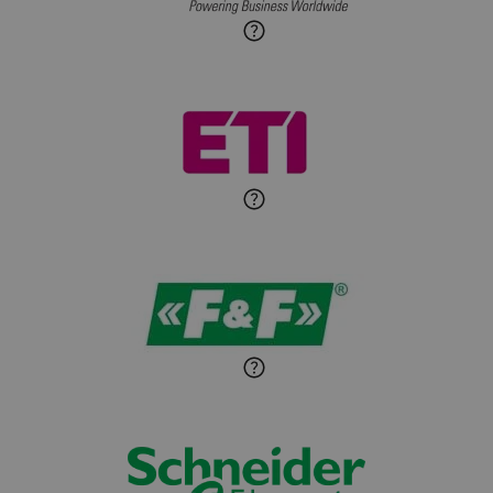
Roman Godlewski
Zadaj pytanie
Ekspert Elektryk
Michał Patryka
Zadaj pytanie
Ekspert Elektryk
Sandra Wiśniewska
Ekspert ds. wnętrzarskich
Zadaj pytanie
detali
Paweł Sekuła
Zadaj pytanie
Ekspert Instalator
Jaroslaw Wiater
Zadaj pytanie
Ekspert