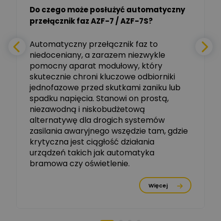
Do czego może posłużyć automatyczny
Tomasz Salak
przełącznik faz AZF-7 / AZF-7S?
-
Zadaj pytanie
Ekspert
e
Automatyczny przełącznik faz to
niedoceniany, a zarazem niezwykle
Ekspert ABB
Zadaj pytanie
pomocny aparat modułowy, który
Ekspert, ABB
skutecznie chroni kluczowe odbiorniki
jednofazowe przed skutkami zaniku lub
Michał Szulborski
spadku napięcia. Stanowi on prostą,
Ekspert ETI - Dr inż. w
dziedzinie Aparatów
niezawodną i niskobudżetową
Zadaj pytanie
Elektrycznych / Senior
alternatywę dla drogich systemów
R&D Scientist / Product
Manager
zasilania awaryjnego wszędzie tam, gdzie
krytyczna jest ciągłość działania
Tomasz Dźwigała
urządzeń takich jak automatyka
Ekspert Menadżer
Zadaj pytanie
bramowa czy oświetlenie.
Produktu, TIM SA
Więcej
Damian Czernik
Zadaj pytanie
Ekspert ds. instalacji OZE