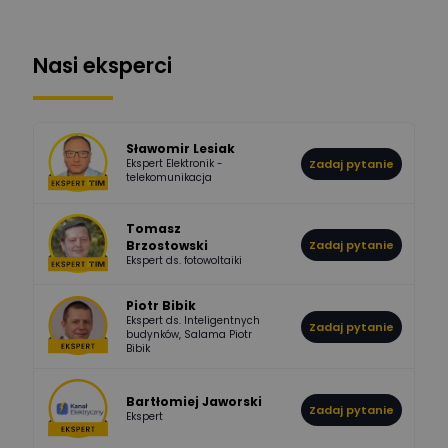
1112
371
Pysiak
Odpowiedzi
Ocen
Nasi eksperci
507
971
Bartłomiej
Jaworski
Odpowiedzi
Ocen
Sławomir Lesiak
Ekspert Elektronik -
Zadaj pytanie
955
374
Pawel02
telekomunikacja
Odpowiedzi
Ocen
Tomasz
Brzostowski
Zadaj pytanie
532
714
boss
Ekspert ds. fotowoltaiki
Odpowiedzi
Ocen
Piotr Bibik
Ekspert ds. Inteligentnych
Zadaj pytanie
796
244
budynków, Salama Piotr
DawidZak
Bibik
Odpowiedzi
Ocen
Bartłomiej Jaworski
Zadaj pytanie
Ekspert