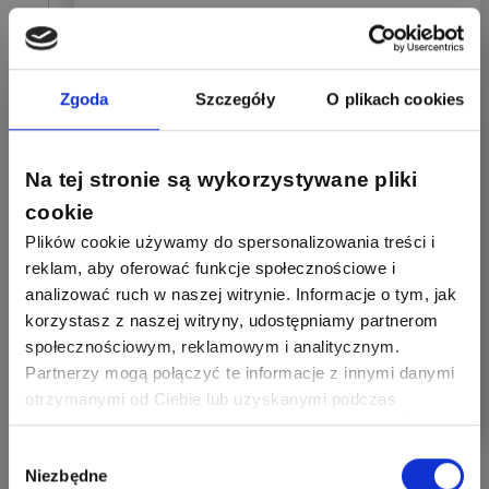
Domsat
Zgoda
Szczegóły
O plikach cookies
31.10.2025
Zgłoś naruszenie
Na tej stronie są wykorzystywane pliki
@Sławomir Lesiak
: jest taka www stop cham
i tam są m.in. filmiki pokazujące reakcje
cookie
kierowców, którym zwróci się uwagę na ich
Plików cookie używamy do spersonalizowania treści i
błędy. Zastanów się czy Ty pisząc o mnie
"chory z jadu.." wpisujesz się właśnie
reklam, aby oferować funkcje społecznościowe i
w "bohatera" do takiego filmiku. Lepiej skup
analizować ruch w naszej witrynie. Informacje o tym, jak
się na meritum sprawy i doucz gamonia
korzystasz z naszej witryny, udostępniamy partnerom
o kablach 50 i 75 omów.
społecznościowym, reklamowym i analitycznym.
Partnerzy mogą połączyć te informacje z innymi danymi
1
0
Odpowiedz
otrzymanymi od Ciebie lub uzyskanymi podczas
korzystania z ich usług. Dzięki Twojej zgodzie możemy
lepiej dopasować ofertę do Twoich zainteresowań i
Wybór
Niezbędne
preferencji.
zgody