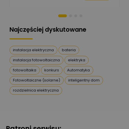
chaty
Stanisław Rak
Zadaj pytanie
Ekspert P&PM
Najczęściej dyskutowane
Artur Dudek
Zadaj pytanie
Ekspert
instalacja elektryczna
bateria
instalacja fotowoltaiczna
elektryka
DanielM
Zadaj pytanie
Ekspert
fotowoltaika
konkurs
Automatyka
Fotowoltaiczne (solarne)
inteligentny dom
Przemysław
rozdzielnica elektryczna
Szafrański
Zadaj pytanie
Ekspert
Karol
Zadaj pytanie
Ekspert Elektryk
Patroni serwisu: