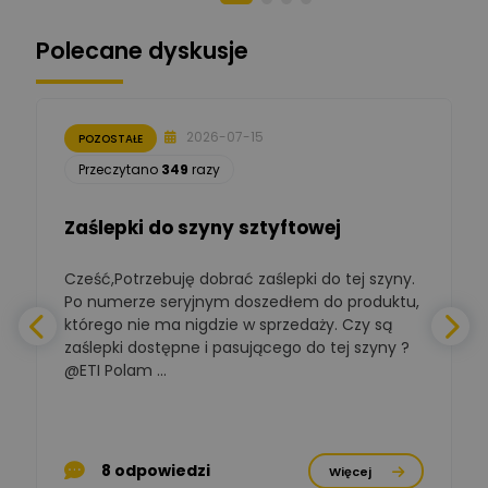
Zadaj pytanie
Ekspert ds. zabezpieczeń
Polecane dyskusje
Moderator
Zbigniew
Zadaj pytanie
Ekspert Początkujący
2026-07-15
POZOSTAŁE
Łukasz Nowak
Przeczytano
349
razy
Ekspert ds. automatyki
Zadaj pytanie
budynkowej
Zaślepki do szyny sztyftowej
Polska Izba
Gospodarcza
Cześć,Potrzebuję dobrać zaślepki do tej szyny.
W
Zadaj pytanie
Elektrotechniki
Po numerze seryjnym doszedłem do produktu,
Ekspert ds. normalizacji
którego nie ma nigdzie w sprzedaży. Czy są
zaślepki dostępne i pasującego do tej szyny ?
a
BOWWE
Ekspert ds. rozwoju
@ETI Polam ...
Zadaj pytanie
biznesu w sektorze online
a
i technologii
komputerowych
p
Mariusz Borowy
8 odpowiedzi
Więcej
Ekspert ds. remontu starej
Zadaj pytanie