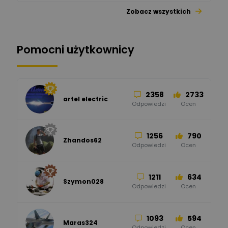
Zobacz wszystkich
26
113
automatyka pollin
Odpowiedzi
Ocen
Pomocni użytkownicy
34
86
Hager
Odpowiedzi
Ocen
2358
2733
artel electric
47
67
ELKO-BIS Systemy
Odpowiedzi
Ocen
Odgromowe
Odpowiedzi
Ocen
1256
790
Zhandos62
50
59
Odpowiedzi
Ocen
Zamel
Odpowiedzi
Ocen
1211
634
Szymon028
52
45
Odpowiedzi
Ocen
WAGO
Odpowiedzi
Ocen
1093
594
Maras324
Odpowiedzi
Ocen