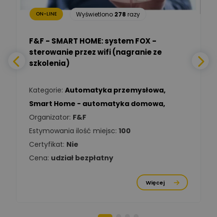
Wyświetlono
278
razy
ON-LINE
Adam Włastowski
Zadaj pytanie
Ekspert
F&F - SMART HOME: system FOX -
sterowanie przez wifi (nagranie ze
Daniel Michalik
szkolenia)
Zadaj pytanie
Ekspert Elektryk
Kategorie:
Automatyka przemysłowa
,
Tomasz Kowalski
Smart Home - automatyka domowa
,
Zadaj pytanie
Ekspert Elektryk
Organizator:
F&F
Estymowania ilość miejsc:
100
Damian
Chróściński
Zadaj pytanie
Certyfikat:
Nie
Ekspert
Cena:
udział bezpłatny
Michał Cichosz
Ekspert Menadżer
Zadaj pytanie
Więcej
Produktu, TIM S.A
Norbert Kiszka