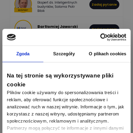
Ekspert ds. Inteligentnych
Zadaj pytanie
796
244
budynków, Salama Piotr
DawidZak
Bibik
Odpowiedzi
Ocen
Bartłomiej Jaworski
Zadaj pytanie
Ekspert
Krystian Czerkas
Zadaj pytanie
Zgoda
Szczegóły
O plikach cookies
Ekspert Product Manager
Zobacz wszystkich
Jacek Niżyński
Na tej stronie są wykorzystywane pliki
Ekspert Elektromechanik,
Zadaj pytanie
mechanik
cookie
Plików cookie używamy do spersonalizowania treści i
Redakcja
reklam, aby oferować funkcje społecznościowe i
Zadaj pytanie
Ekspert ds. prądu
analizować ruch w naszej witrynie. Informacje o tym, jak
korzystasz z naszej witryny, udostępniamy partnerom
Krzysztof
społecznościowym, reklamowym i analitycznym.
Stelęgowski
Zadaj pytanie
Partnerzy mogą połączyć te informacje z innymi danymi
Ekspert