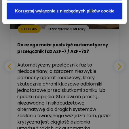
Ekspert mgr inż. elektronik
Zadaj pytanie
i informatyk, Hager Polska
Korzystaj wyłącznie z niezbędnych plików cookie
Sp. z o.o.
Aleksander NKT
Zadaj pytanie
Przeczytano
969
razy
ELEKTRYKA
Ekspert
Do czego może posłużyć automatyczny
Tomasz Salak
przełącznik faz AZF-7 / AZF-7S?
-
Zadaj pytanie
Ekspert
e
Automatyczny przełącznik faz to
niedoceniany, a zarazem niezwykle
Ekspert ABB
Zadaj pytanie
pomocny aparat modułowy, który
Ekspert, ABB
skutecznie chroni kluczowe odbiorniki
jednofazowe przed skutkami zaniku lub
Michał Szulborski
spadku napięcia. Stanowi on prostą,
Ekspert ETI - Dr inż. w
dziedzinie Aparatów
niezawodną i niskobudżetową
Zadaj pytanie
Elektrycznych / Senior
alternatywę dla drogich systemów
R&D Scientist / Product
Manager
zasilania awaryjnego wszędzie tam, gdzie
krytyczna jest ciągłość działania
Tomasz Dźwigała
urządzeń takich jak automatyka