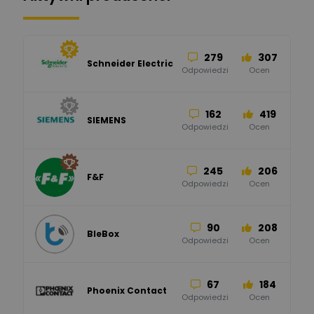
279
307
Schneider Electric
Odpowiedzi
Ocen
162
419
SIEMENS
Odpowiedzi
Ocen
245
206
F&F
Odpowiedzi
Ocen
90
208
BleBox
Odpowiedzi
Ocen
67
184
Phoenix Contact
Odpowiedzi
Ocen