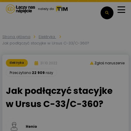
należy do
Strona główna
Elektryka
Jak podłączyć stacyjke w Ursus C-33/C-360?
31.10.2022
Elektryka
Zgłoś naruszenie
Przeczytano
22 909
razy
Jak podłączyć stacyjke
w Ursus C-33/C-360?
Henio