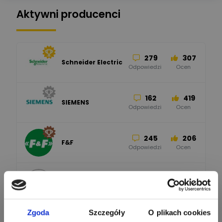
Aktywni producenci
279
307
Schneider Electric
Odpowiedzi
Ocen
162
419
SIEMENS
Odpowiedzi
Ocen
245
206
F&F
Odpowiedzi
Ocen
90
208
BleBox
Odpowiedzi
Ocen
Zgoda
Szczegóły
O plikach cookies
67
184