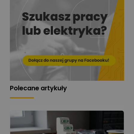
Stelęgowski
Zadaj pytanie
Ekspert
EL-ROJ
Ekspert
Zadaj pytanie
Automatyk/Elektryk/Mana
ger
Mariusz Pajkowski
Zadaj pytanie
Ekspert
Grzegorz Chudzik
Zadaj pytanie
Ekspert
Polecane artykuły
Łukasz Bronicz
Ekspert ds. technologii
Zadaj pytanie
komputerowych
Łukasz Barton
Zadaj pytanie
Ekspert Elektryk