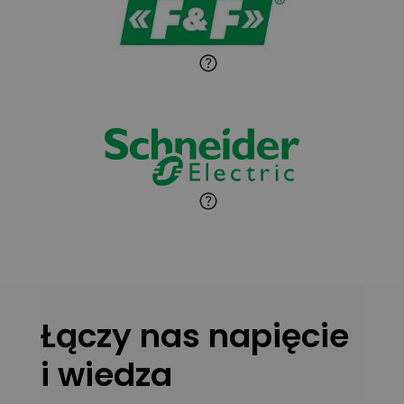
Paweł Sekuła
Zadaj pytanie
Ekspert Instalator
Jaroslaw Wiater
Zadaj pytanie
Ekspert
Marcin Pełech
Zadaj pytanie
Ekspert
Łączy nas napięcie
i wiedza