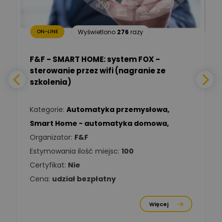
Zadaj pytanie
Ekspert Inżynieria
bezpieczeństwa
Wyświetlono
276
razy
ON-LINE
Adam Włastowski
Zadaj pytanie
Ekspert
F&F - SMART HOME: system FOX -
sterowanie przez wifi (nagranie ze
Daniel Michalik
szkolenia)
Zadaj pytanie
Ekspert Elektryk
Kategorie:
Automatyka przemysłowa
,
Tomasz Kowalski
Smart Home - automatyka domowa
,
Zadaj pytanie
Ekspert Elektryk
Organizator:
F&F
Estymowania ilość miejsc:
100
Damian
Chróściński
Zadaj pytanie
Certyfikat:
Nie
Ekspert
Cena:
udział bezpłatny
Michał Cichosz
Ekspert Menadżer
Zadaj pytanie
Więcej
Produktu, TIM S.A