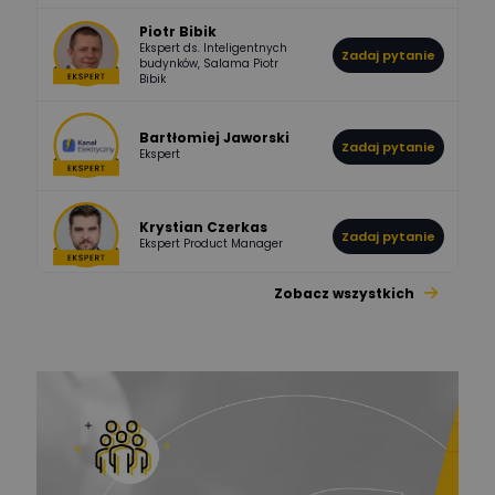
Piotr Bibik
Ekspert ds. Inteligentnych
Zadaj pytanie
796
244
budynków, Salama Piotr
DawidZak
Bibik
Odpowiedzi
Ocen
Bartłomiej Jaworski
Zadaj pytanie
Ekspert
Krystian Czerkas
Zadaj pytanie
Ekspert Product Manager
Zobacz wszystkich
Jacek Niżyński
Ekspert Elektromechanik,
Zadaj pytanie
mechanik
Redakcja
Zadaj pytanie
Ekspert ds. prądu
Krzysztof