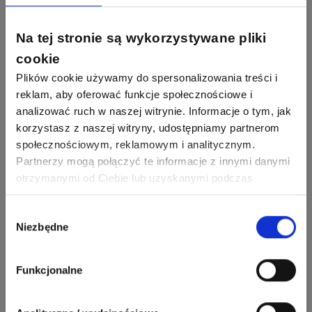
Phoenix Contact
Odpowiedzi
Ocen
Na tej stronie są wykorzystywane pliki
Zobacz wszystkich
26
113
cookie
automatyka pollin
Odpowiedzi
Ocen
Plików cookie używamy do spersonalizowania treści i
Pomocni użytkownicy
reklam, aby oferować funkcje społecznościowe i
34
86
analizować ruch w naszej witrynie. Informacje o tym, jak
Hager
Odpowiedzi
Ocen
korzystasz z naszej witryny, udostępniamy partnerom
społecznościowym, reklamowym i analitycznym.
2358
2733
artel electric
Partnerzy mogą połączyć te informacje z innymi danymi
47
67
ELKO-BIS Systemy
Odpowiedzi
Ocen
Odgromowe
Odpowiedzi
Ocen
otrzymanymi od Ciebie lub uzyskanymi podczas
korzystania z ich usług. Dzięki Twojej zgodzie możemy
1256
790
lepiej dopasować ofertę do Twoich zainteresowań i
Wybór
Zhandos62
50
59
Odpowiedzi
Ocen
Niezbędne
Zamel
preferencji.
zgody
Odpowiedzi
Ocen
1211
634
Funkcjonalne
Szymon028
52
45
Odpowiedzi
Ocen
WAGO
Odpowiedzi
Ocen