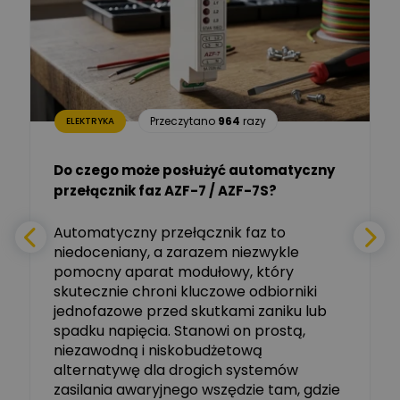
Dariusz Placek
Ekspert mgr inż. elektronik
Zadaj pytanie
i informatyk, Hager Polska
Sp. z o.o.
Aleksander NKT
Zadaj pytanie
Przeczytano
964
razy
ELEKTRYKA
Ekspert
Do czego może posłużyć automatyczny
Tomasz Salak
przełącznik faz AZF-7 / AZF-7S?
-
Zadaj pytanie
Ekspert
e
Automatyczny przełącznik faz to
niedoceniany, a zarazem niezwykle
Ekspert ABB
Zadaj pytanie
pomocny aparat modułowy, który
Ekspert, ABB
skutecznie chroni kluczowe odbiorniki
jednofazowe przed skutkami zaniku lub
Michał Szulborski
spadku napięcia. Stanowi on prostą,
Ekspert ETI - Dr inż. w
dziedzinie Aparatów
niezawodną i niskobudżetową
Zadaj pytanie
Elektrycznych / Senior
alternatywę dla drogich systemów
R&D Scientist / Product
Manager
zasilania awaryjnego wszędzie tam, gdzie