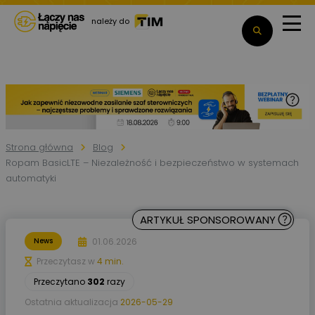
należy do
Strona główna
Blog
Ropam BasicLTE – Niezależność i bezpieczeństwo w systemach
automatyki
ARTYKUŁ SPONSOROWANY
01.06.2026
News
Przeczytasz w
4 min.
Przeczytano
302
razy
Ostatnia aktualizacja
2026-05-29