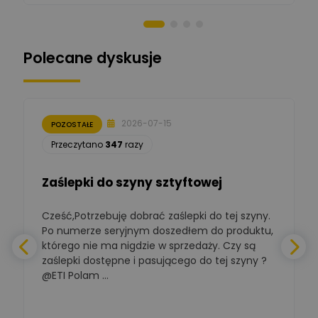
Norbert Kiszka
Zadaj pytanie
Ekspert ds. zabezpieczeń
Polecane dyskusje
Moderator
Zbigniew
Zadaj pytanie
Ekspert Początkujący
2026-07-15
POZOSTAŁE
Łukasz Nowak
Przeczytano
347
razy
Ekspert ds. automatyki
Zadaj pytanie
budynkowej
Zaślepki do szyny sztyftowej
Polska Izba
Gospodarcza
Zadaj pytanie
Elektrotechniki
Cześć,Potrzebuję dobrać zaślepki do tej szyny.
W
Ekspert ds. normalizacji
Po numerze seryjnym doszedłem do produktu,
którego nie ma nigdzie w sprzedaży. Czy są
BOWWE
zaślepki dostępne i pasującego do tej szyny ?
a
Ekspert ds. rozwoju
Zadaj pytanie
biznesu w sektorze online
@ETI Polam ...
i technologii
a
komputerowych