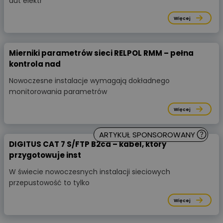
aut elektr
Więcej
Mierniki parametrów sieci RELPOL RMM – pełna
kontrola nad
Nowoczesne instalacje wymagają dokładnego
monitorowania parametrów
Więcej
ARTYKUŁ SPONSOROWANY
DIGITUS CAT 7 S/FTP B2ca – kabel, który
przygotowuje inst
W świecie nowoczesnych instalacji sieciowych
przepustowość to tylko
Więcej