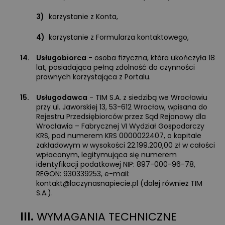
3)
korzystanie z Konta,
4)
korzystanie z Formularza kontaktowego,
14.
Usługobiorca
- osoba fizyczna, która ukończyła 18
lat, posiadająca pełną zdolność do czynności
prawnych korzystająca z Portalu.
15.
Usługodawca
- TIM S.A. z siedzibą we Wrocławiu
przy ul. Jaworskiej 13, 53-612 Wrocław, wpisana do
Rejestru Przedsiębiorców przez Sąd Rejonowy dla
Wrocławia – Fabrycznej VI Wydział Gospodarczy
KRS, pod numerem KRS 0000022407, o kapitale
zakładowym w wysokości 22.199.200,00 zł w całości
wpłaconym, legitymująca się numerem
identyfikacji podatkowej NIP: 897-000-96-78,
REGON: 930339253, e-mail:
kontakt@laczynasnapiecie.pl
(dalej również TIM
S.A.).
III.
WYMAGANIA TECHNICZNE