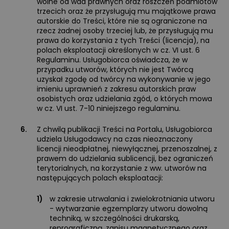
wolne od wad prawnych oraz roszczeń podmiotów
trzecich oraz że przysługują mu majątkowe prawa
autorskie do Treści, które nie są ograniczone na
rzecz żadnej osoby trzeciej lub, że przysługują mu
prawa do korzystania z tych Treści (licencja), na
polach eksploatacji określonych w cz. VI ust. 6
Regulaminu. Usługobiorca oświadcza, że w
przypadku utworów, których nie jest Twórcą
uzyskał zgodę od twórcy na wykonywanie w jego
imieniu uprawnień z zakresu autorskich praw
osobistych oraz udzielania zgód, o których mowa
w cz. VI ust. 7-10 niniejszego regulaminu.
6.
Z chwilą publikacji Treści na Portalu, Usługobiorca
udziela Usługodawcy na czas nieoznaczony
licencji nieodpłatnej, niewyłącznej, przenoszalnej, z
prawem do udzielania sublicencji, bez ograniczeń
terytorialnych, na korzystanie z ww. utworów na
następujących polach eksploatacji:
1)
w zakresie utrwalania i zwielokrotniania utworu
- wytwarzanie egzemplarzy utworu dowolną
techniką, w szczególności drukarską,
reprograficzną, zapisu magnetycznego oraz