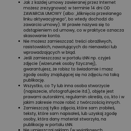
Jak z każdej umowy zawieranej przez Internet
możesz zrezygnować w terminie 14 dni OD
ZAWARCIA UMOWY (albo: „kliknięcia przesłanego
linku aktywacyjnego”, bo wtedy dochodzi do
zawarcia umowy). W prawie nazywa się to
odstąpieniem od umowy, co w praktyce oznacza
skasowanie konta.
Nie możesz zamieszczać treści obraźliwych,
rasistowskich, nawołujących do nienawiści lub
wprowadzających w błąd.
Jeśli zamieszczasz w portalu ŁNN np. czyjeś
zdjęcie (wizerunek osoby fizycznej),
gwarantujesz, że robisz to świadomie i masz
zgodę osoby znajdującej się na zdjęciu na taką
publikację.
Wszystko, co Ty lub inna osoba stworzycie
(napiszecie, sfotografujecie itd.), objęte jest
prawami autorskimi, regulamin określa, co, kto i w
jakim zakresie może robić z twórczością innych.
Zamieszczaj tylko zdjęcia, które sam zrobiłeś,
teksty, które sam napisałeś, lub uzyskaj zgodę
osoby, która dany materiał stworzyła, na
publikację w portalu ŁNN.
Nie umieszczaj reklam (w wyjątkowych